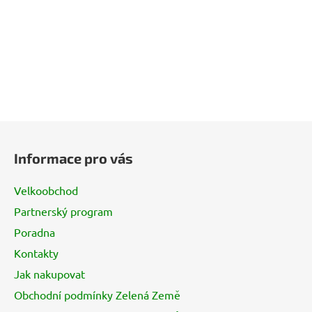
Z
á
Informace pro vás
p
a
Velkoobchod
t
Partnerský program
í
Poradna
Kontakty
Jak nakupovat
Obchodní podmínky Zelená Země