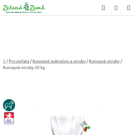
Přejít
Hledat
NÁKU
na
KOŠÍK
obsah
Domů
/
Pro zvířata
/
Konopné pokrutiny a otruby
/
Konopné otruby
/
Konopné otruby 20 kg
KUN
CZ-
VYROBEK