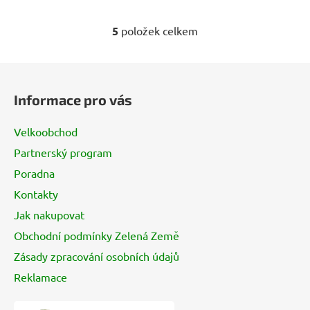
5
položek celkem
O
v
l
Z
á
á
d
Informace pro vás
p
a
a
c
Velkoobchod
t
í
Partnerský program
í
p
Poradna
r
v
Kontakty
k
Jak nakupovat
y
v
Obchodní podmínky Zelená Země
ý
Zásady zpracování osobních údajů
p
Reklamace
i
s