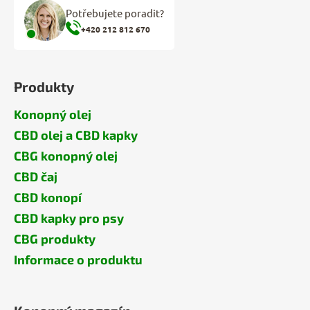
u
Potřebujete poradit?
+420 212 812 670
Produkty
Konopný olej
CBD olej a CBD kapky
CBG konopný olej
CBD čaj
CBD konopí
CBD kapky pro psy
CBG produkty
Informace o produktu