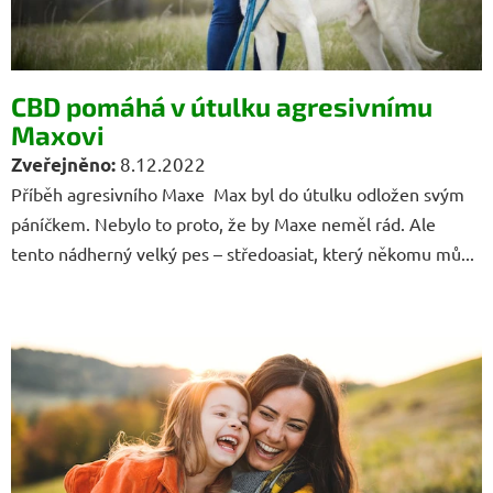
l
á
n
k
CBD pomáhá v útulku agresivnímu
ů
Maxovi
8.12.2022
Příběh agresivního Maxe Max byl do útulku odložen svým
páníčkem. Nebylo to proto, že by Maxe neměl rád. Ale
tento nádherný velký pes – středoasiat, který někomu mů...