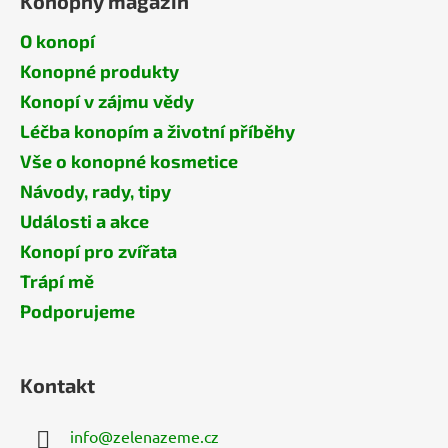
Konopný magazín
O konopí
Konopné produkty
Konopí v zájmu vědy
Léčba konopím a životní příběhy
Vše o konopné kosmetice
Návody, rady, tipy
Události a akce
Konopí pro zvířata
Trápí mě
Podporujeme
Kontakt
info
@
zelenazeme.cz