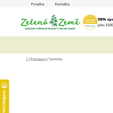
Přejít
Poradna
Kontakty
na
obsah
98% sp
přes 3500
Domů
/
Potraviny
/
Semínka