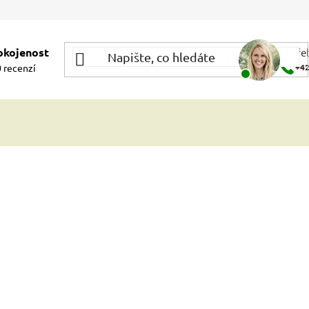
okojenost
Potře
 recenzí
+42