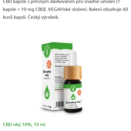
CBD kapsle s přesným dávkováním pro snadné užívání (1
5
kapsle = 10 mg CBD). VEGANské složení. Balení obsahuje 60
hvězdiček.
kusů kapslí. Český výrobek.
CBD olej 10%, 10 ml