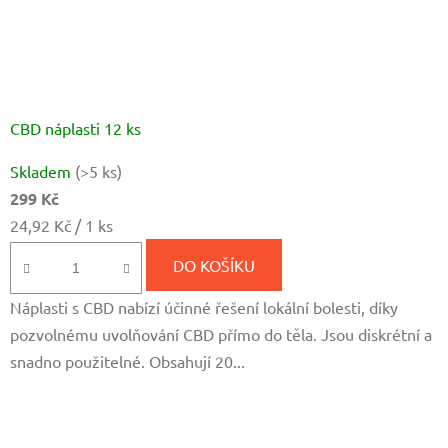
CBD náplasti 12 ks
Průměrné
Skladem
(>5 ks)
hodnocení
299 Kč
produktu
Měrná
24,92 Kč / 1 ks
je
cena:
4,5
DO KOŠÍKU
z
Náplasti s CBD nabízí účinné řešení lokální bolesti, díky
5
pozvolnému uvolňování CBD přímo do těla. Jsou diskrétní a
hvězdiček.
snadno použitelné. Obsahují 20...