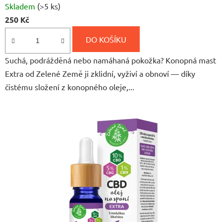
Skladem
(>5 ks)
hodnocení
250 Kč
produktu
je
DO KOŠÍKU
5,0
Suchá, podrážděná nebo namáhaná pokožka? Konopná mast
z
Extra od Zelené Země ji zklidní, vyživí a obnoví — díky
5
čistému složení z konopného oleje,...
hvězdiček.