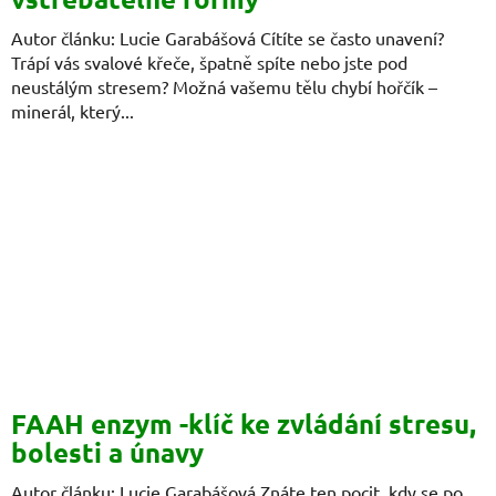
Autor článku: Lucie Garabášová Cítíte se často unavení?
Trápí vás svalové křeče, špatně spíte nebo jste pod
neustálým stresem? Možná vašemu tělu chybí hořčík –
minerál, který...
FAAH enzym -klíč ke zvládání stresu,
bolesti a únavy
Autor článku: Lucie Garabášová Znáte ten pocit, kdy se po