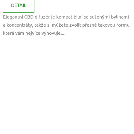
je
DETAIL
5,0
Elegantní CBD difuzér je kompatibilní se sušenými bylinami
z
a koncentráty, takže si můžete zvolit přesně takovou formu,
5
která vám nejvíce vyhovuje....
hvězdiček.