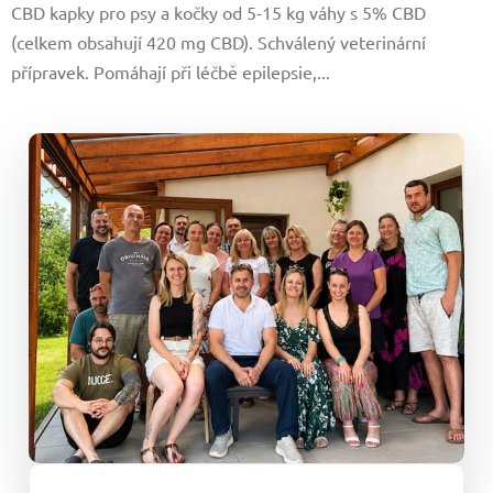
CBD kapky pro psy a kočky od 5-15 kg váhy s 5% CBD
5
(celkem obsahují 420 mg CBD). Schválený veterinární
hvězdiček.
přípravek. Pomáhají při léčbě epilepsie,...