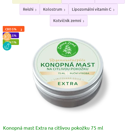
Reishi
Kolostrum
Lipozomální vitamín C
Kotvičník zemní
CBD 10%
CBD 600mg
CBD 10%
CBD 5%
CBG 5%
VEGAN
KOCKA
CBN 1%
PES
Konopná mast Extra na citlivou pokožku 75 ml
Průměrné