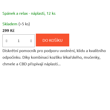
Spánek a relax - náplasti, 12 ks
Průměrné
Skladem
(>5 ks)
hodnocení
299 Kč
produktu
je
DO KOŠÍKU
5,0
Diskrétní pomocník pro podporu uvolnění, klidu a kvalitního
z
odpočinku. Díky kombinaci kozlíku lékařského, mučenky,
5
chmele a CBD přispívají náplasti...
hvězdiček.