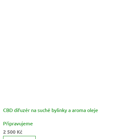
CBD difuzér na suché bylinky a aroma oleje
Průměrné
Připravujeme
hodnocení
2 500 Kč
produktu