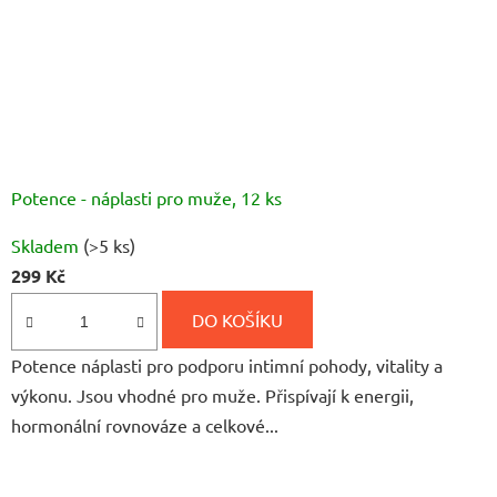
Potence - náplasti pro muže, 12 ks
Průměrné
Skladem
(>5 ks)
hodnocení
299 Kč
produktu
je
DO KOŠÍKU
5,0
Potence náplasti pro podporu intimní pohody, vitality a
z
výkonu. Jsou vhodné pro muže. Přispívají k energii,
5
hormonální rovnováze a celkové...
hvězdiček.