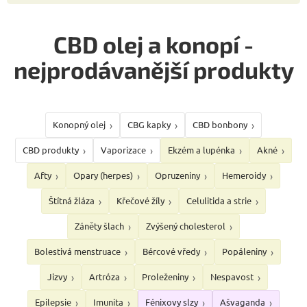
CBD olej a konopí -
nejprodávanější produkty
Konopný olej
CBG kapky
CBD bonbony
CBD produkty
Vaporizace
Ekzém a lupénka
Akné
Afty
Opary (herpes)
Opruzeniny
Hemeroidy
Štítná žláza
Křečové žíly
Celulitida a strie
Záněty šlach
Zvýšený cholesterol
Bolestivá menstruace
Bércové vředy
Popáleniny
Jizvy
Artróza
Proleženiny
Nespavost
Epilepsie
Imunita
Fénixovy slzy
Ašvaganda