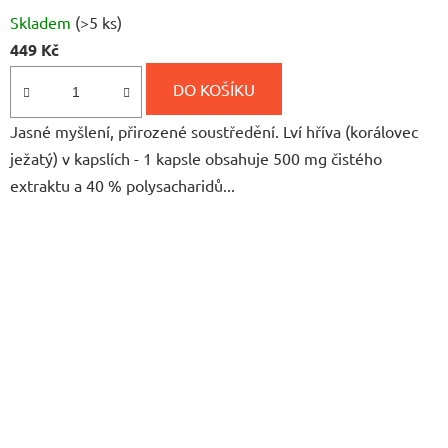
Průměrné
Skladem
(>5 ks)
hodnocení
449 Kč
produktu
je
DO KOŠÍKU
5,0
Jasné myšlení, přirozené soustředění. Lví hříva (korálovec
z
ježatý) v kapslích - 1 kapsle obsahuje 500 mg čistého
5
extraktu a 40 % polysacharidů...
hvězdiček.