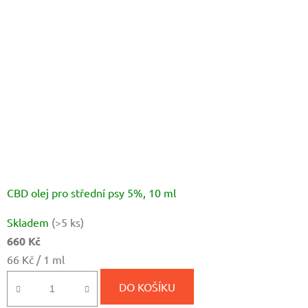
CBD olej pro střední psy 5%, 10 ml
Průměrné
Skladem
(>5 ks)
hodnocení
660 Kč
produktu
Měrná
66 Kč / 1 ml
je
cena:
5,0
DO KOŠÍKU
z