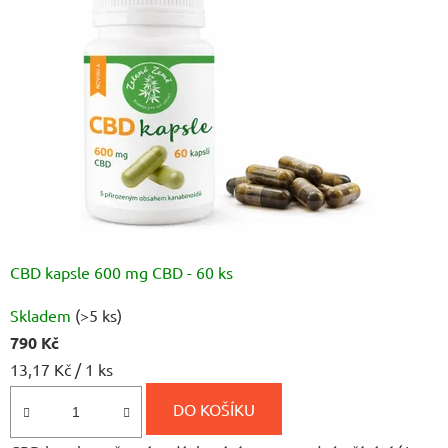
CBD kapsle 600 mg CBD - 60 ks
Průměrné
Skladem
(>5 ks)
hodnocení
790 Kč
produktu
Měrná
13,17 Kč / 1 ks
je
cena:
4,9
DO KOŠÍKU
z