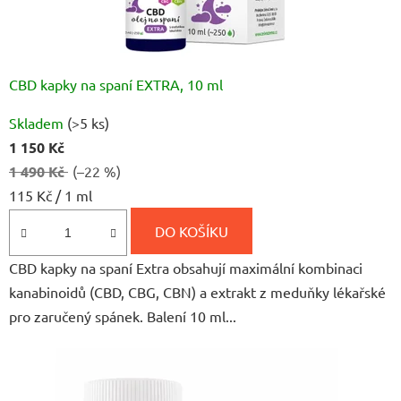
CBD kapky na spaní EXTRA, 10 ml
Průměrné
Skladem
(>5 ks)
hodnocení
1 150 Kč
produktu
1 490 Kč
(–22 %)
je
Měrná
115 Kč / 1 ml
4,9
cena:
z
DO KOŠÍKU
5
CBD kapky na spaní Extra obsahují maximální kombinaci
hvězdiček.
kanabinoidů (CBD, CBG, CBN) a extrakt z meduňky lékařské
pro zaručený spánek. Balení 10 ml...