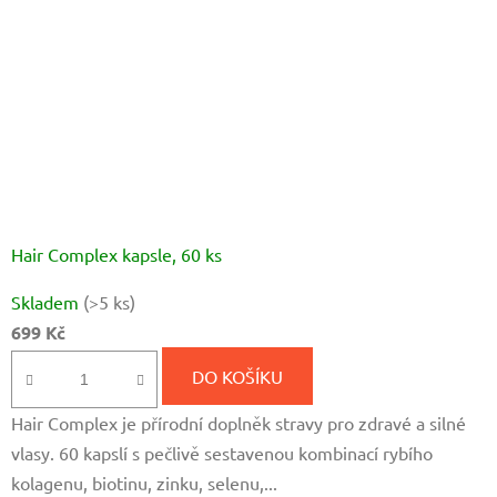
Hair Complex kapsle, 60 ks
Průměrné
Skladem
(>5 ks)
hodnocení
699 Kč
produktu
je
DO KOŠÍKU
5,0
Hair Complex je přírodní doplněk stravy pro zdravé a silné
z
vlasy. 60 kapslí s pečlivě sestavenou kombinací rybího
5
kolagenu, biotinu, zinku, selenu,...
hvězdiček.