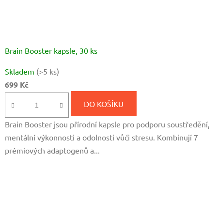
Brain Booster kapsle, 30 ks
Průměrné
Skladem
(>5 ks)
hodnocení
699 Kč
produktu
je
DO KOŠÍKU
5,0
Brain Booster jsou přírodní kapsle pro podporu soustředění,
z
mentální výkonnosti a odolnosti vůči stresu. Kombinují 7
5
prémiových adaptogenů a...
hvězdiček.