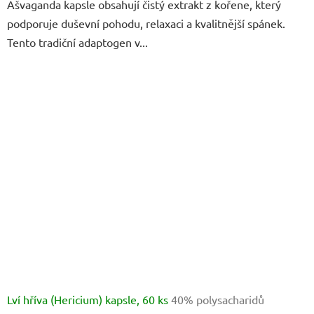
Ašvaganda kapsle obsahují čistý extrakt z kořene, který
z
podporuje duševní pohodu, relaxaci a kvalitnější spánek.
5
Tento tradiční adaptogen v...
hvězdiček.
Lví hříva (Hericium) kapsle, 60 ks
40% polysacharidů