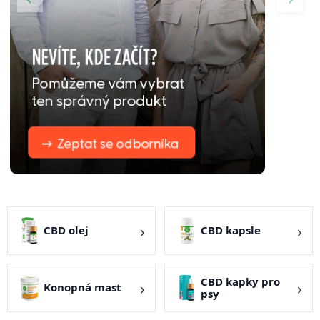
CBD olej
CBD kapsle
CBD kapky pro
Konopná mast
psy