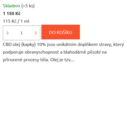
Průměrné
Skladem
(>5 ks)
hodnocení
1 150 Kč
produktu
Měrná
115 Kč / 1 ml
je
cena:
5,0
DO KOŠÍKU
z
CBD olej (kapky) 10% jsou unikátním doplňkem stravy, který
5
podporuje obranyschopnost a blahodárně působí na
hvězdiček.
přirozené procesy těla. Olej je tzv....