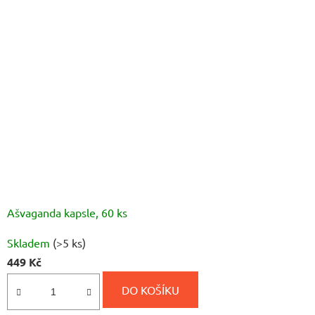
Ašvaganda kapsle, 60 ks
Průměrné
Skladem
(>5 ks)
hodnocení
449 Kč
produktu
je
DO KOŠÍKU
5,0