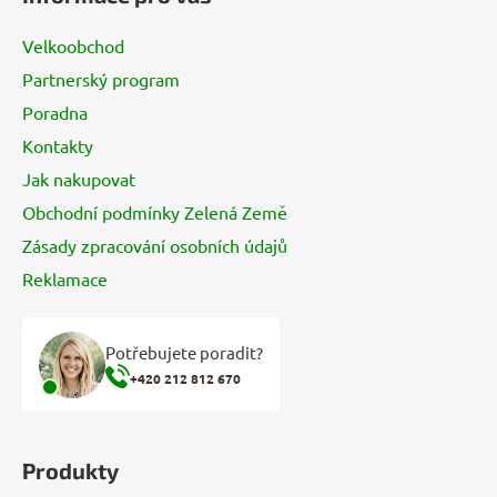
p
a
Velkoobchod
t
Partnerský program
í
Poradna
Kontakty
Jak nakupovat
Obchodní podmínky Zelená Země
Zásady zpracování osobních údajů
Reklamace
Potřebujete poradit?
+420 212 812 670
Produkty