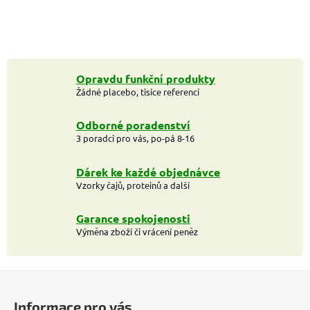
Opravdu funkční produkty
Žádné placebo, tisíce referencí
Odborné poradenství
3 poradci pro vás, po-pá 8-16
Dárek ke každé objednávce
Vzorky čajů, proteinů a další
Garance spokojenosti
Výměna zboží či vrácení peněz
Z
á
Informace pro vás