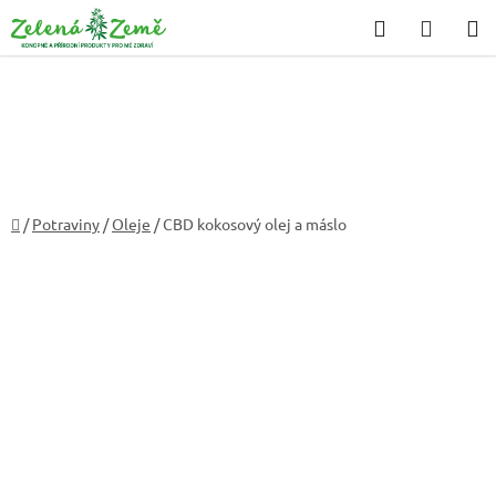
Přejít
Hledat
NÁKU
na
KOŠÍK
obsah
Domů
/
Potraviny
/
Oleje
/
CBD kokosový olej a máslo