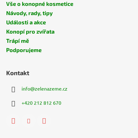
Vše o konopné kosmetice
Návody, rady, tipy
Události a akce
Konopí pro zvířata
Trápí mě
Podporujeme
Kontakt
info
@
zelenazeme.cz
+420 212 812 670