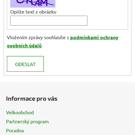
Opište text z obrázku
Vložením zprávy souhlasíte s
podmínkami ochrany
osobních údajů
ODESLAT
Z
á
Informace pro vás
p
a
Velkoobchod
t
Partnerský program
í
Poradna