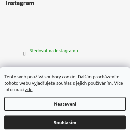
Instagram
Sledovat na Instagramu
Tento web používá soubory cookie. Dalším procházením
tohoto webu vyjadřujete souhlas s jejich používáním. Více
informací
zde
.
Nastavení
Vytvořil Shoptet Premium
Copyright 2026
Zelená Země
. Všechna práva vyhrazena.
Souhlasím
Upravit nastavení cookies