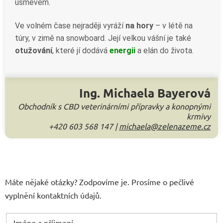
úsměvem.
Ve volném čase nejraději vyráží
na hory
– v létě na
túry, v zimě na snowboard. Její velkou vášní je také
otužování
, které jí dodává
energii
a elán do života.
Ing. Michaela Bayerová
Obchodník s CBD veterinárními přípravky a konopnými
krmivy
+420 603 568 147
|
michaela
@zelenazeme.cz
Máte nějaké otázky? Zodpovíme je. Prosíme o pečlivé
vyplnění kontaktních údajů.
Jméno a příjmení