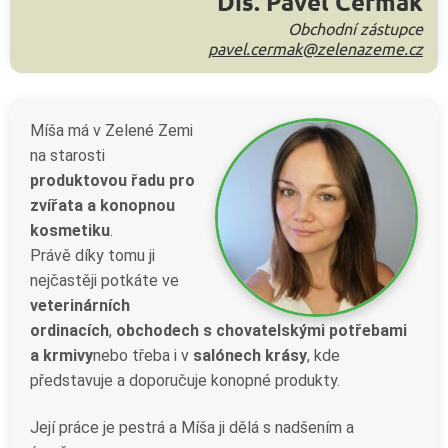
Dis. Pavel Čermák
Obchodní zástupce
pavel.cermak@zelenazeme.cz
Míša má v Zelené Zemi
na starosti
produktovou řadu pro
zvířata a konopnou
kosmetiku
.
Právě díky tomu ji
nejčastěji potkáte ve
veterinárních
ordinacích
,
obchodech s chovatelskými potřebami
a krmivy
nebo třeba i v
salónech krásy
, kde
představuje a doporučuje konopné produkty.
Její práce je pestrá a Míša ji dělá s nadšením a