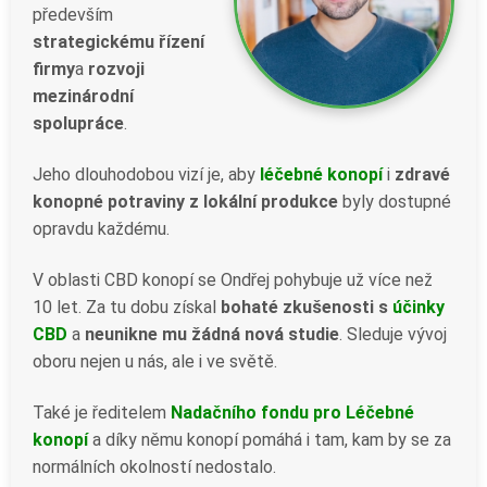
především
strategickému řízení
firmy
a
rozvoji
mezinárodní
spolupráce
.
Jeho dlouhodobou vizí je, aby
léčebné konopí
i
zdravé
konopné potraviny z lokální produkce
byly dostupné
opravdu každému.
V oblasti CBD konopí se Ondřej pohybuje už více než
10 let. Za tu dobu získal
bohaté zkušenosti s
účinky
CBD
a
neunikne mu žádná nová studie
. Sleduje vývoj
oboru nejen u nás, ale i ve světě.
Také je ředitelem
Nadačního fondu pro Léčebné
konopí
a díky němu konopí pomáhá i tam, kam by se za
normálních okolností nedostalo.