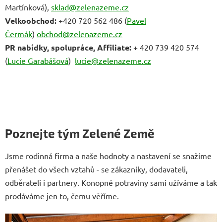
Martínková),
sklad@zelenazeme.cz
Velkoobchod:
+420 720 562 486 (
Pavel
Čermák
)
obchod@zelenazeme.cz
P
R nabídky, spolupráce, Affiliate:
+ 420 739 420 574
(
Lucie Garabášová
)
lucie@zelenazeme.cz
Poznejte tým Zelené Země
Jsme rodinná firma a naše hodnoty a nastavení se snažíme
přenášet do všech vztahů - se zákazníky, dodavateli,
odběrateli i partnery. Konopné potraviny sami užíváme a tak
prodáváme jen to, čemu věříme.