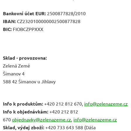
Bankovní účet EUR:
2500877828/2010
IBAN:
CZ2320100000002500877828
BIC:
FIOBCZPPXXX
Sklad - provozovna:
Zelená Země
Šimanov 4
588 42 Šimanov u Jihlavy
Info k produktům:
+420 212 812 670,
info@zelenazeme.cz
Info k objednávkám:
+420 212 812
670
objednavky@zelenazeme.cz
,
info@zelenazeme.cz
Sklad, výdej zboží:
+420 733 643 588 (Dáša