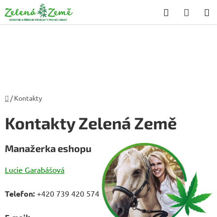
Přejít
Hledat
NÁKU
na
KOŠÍK
obsah
Domů
/
Kontakty
Kontakty Zelená Země
Manažerka eshopu
Lucie Garabášová
Telefon:
+420 739 420 574