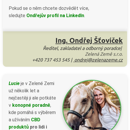
Pokud se o něm chcete dozvědět více,
sledujte
Ondřejův profil na Linkedln
.
Ing. Ondřej Šťovíček
Ř
editel, zakladatel
a odborný poradce|
Zelená Země s.r.o.
+420 737 453 545 |
ondrej@zelenazeme.cz
Lucie
je v Zelené Zemi
už několik let a
nejčastěji ji ale potkáte
v
konopné poradně
,
kde pomáhá s výběrem
a užíváním
CBD
produktů
pro lidi i