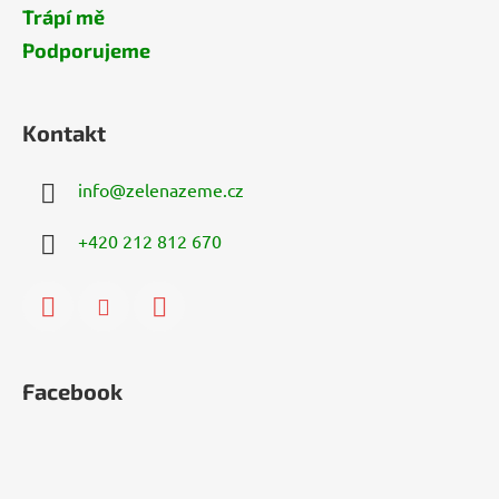
Trápí mě
Podporujeme
Kontakt
info
@
zelenazeme.cz
+420 212 812 670
Facebook