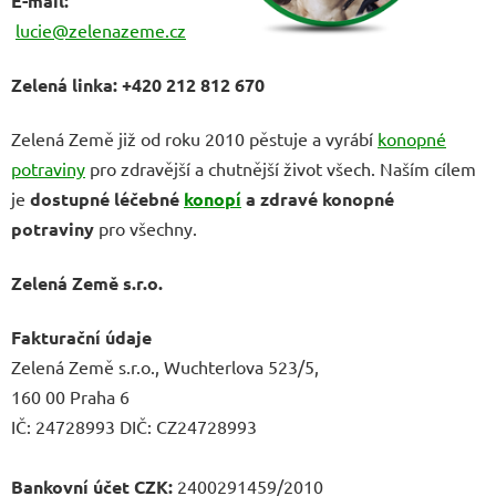
E-mail:
lucie@zelenazeme.cz
Zelená linka: +420 212 812 670
Zelená Země již od roku 2010 pěstuje a vyrábí
konopné
potraviny
pro zdravější a chutnější život všech. Naším cílem
je
dostupné léčebné
konopí
a zdravé konopné
potraviny
pro všechny.
Zelená Země s.r.o.
Fakturační údaje
Zelená Země s.r.o., Wuchterlova 523/5,
160 00 Praha 6
IČ: 24728993 DIČ: CZ24728993
Bankovní účet CZK:
2400291459/2010