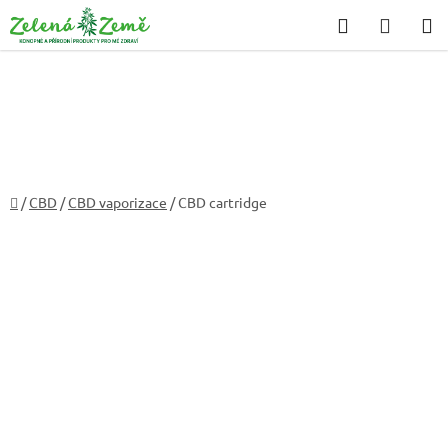
Přejít
Hledat
NÁKU
na
KOŠÍK
obsah
Domů
/
CBD
/
CBD vaporizace
/
CBD cartridge