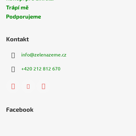
Trápí mě
Podporujeme
Kontakt
info
@
zelenazeme.cz
+420 212 812 670
Facebook