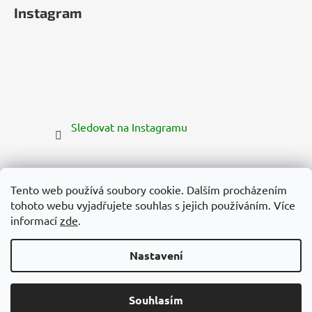
Instagram
Sledovat na Instagramu
Tento web používá soubory cookie. Dalším procházením
tohoto webu vyjadřujete souhlas s jejich používáním. Více
informací
zde
.
Nastavení
Vytvořil Shoptet Premium
Copyright 2026
Zelená Země
. Všechna práva vyhrazena.
Souhlasím
Upravit nastavení cookies