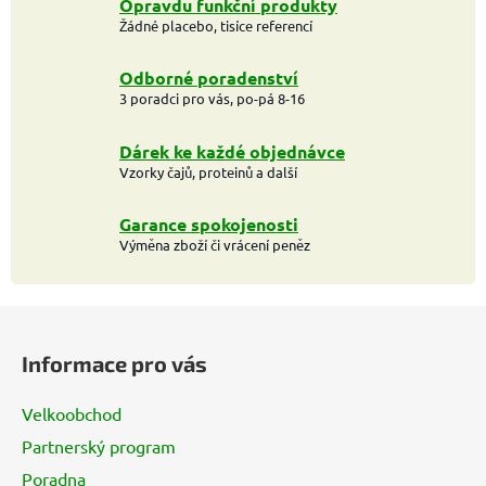
Opravdu funkční produkty
Žádné placebo, tisíce referencí
Odborné poradenství
3 poradci pro vás, po-pá 8-16
Dárek ke každé objednávce
Vzorky čajů, proteinů a další
Garance spokojenosti
Výměna zboží či vrácení peněz
Z
á
Informace pro vás
p
a
Velkoobchod
t
Partnerský program
í
Poradna