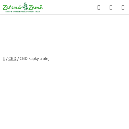
Přejít
Hledat
NÁKU
na
KOŠÍK
obsah
Domů
/
CBD
/
CBD kapky a olej