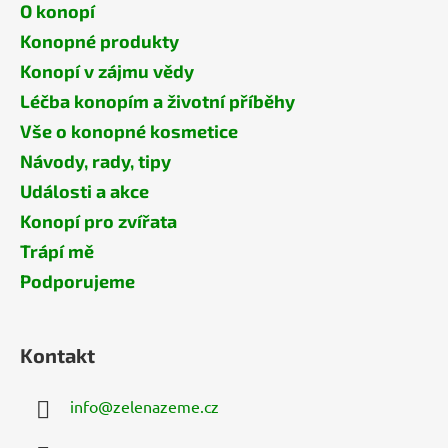
O konopí
Konopné produkty
Konopí v zájmu vědy
Léčba konopím a životní příběhy
Vše o konopné kosmetice
Návody, rady, tipy
Události a akce
Konopí pro zvířata
Trápí mě
Podporujeme
Kontakt
info
@
zelenazeme.cz