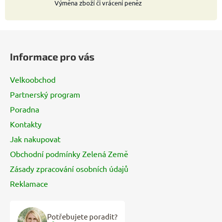
Výměna zboží či vrácení peněz
Z
á
Informace pro vás
p
a
Velkoobchod
t
Partnerský program
í
Poradna
Kontakty
Jak nakupovat
Obchodní podmínky Zelená Země
Zásady zpracování osobních údajů
Reklamace
Potřebujete poradit?