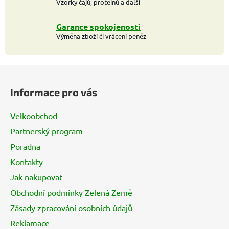
Vzorky čajů, proteinů a další
Garance spokojenosti
Výměna zboží či vrácení peněz
Z
á
Informace pro vás
p
a
Velkoobchod
t
Partnerský program
í
Poradna
Kontakty
Jak nakupovat
Obchodní podmínky Zelená Země
Zásady zpracování osobních údajů
Reklamace