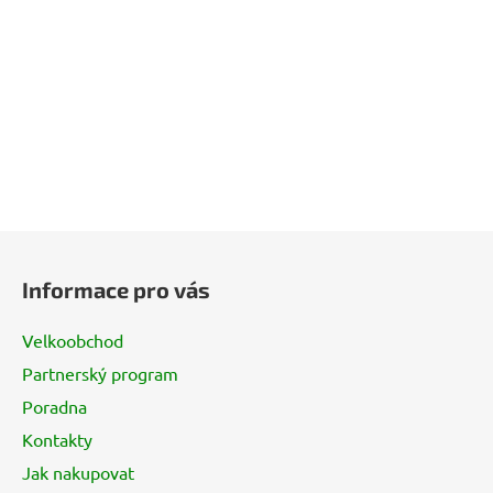
Z
á
Informace pro vás
p
a
Velkoobchod
t
Partnerský program
í
Poradna
Kontakty
Jak nakupovat