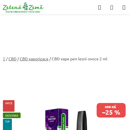
Přejít
Hledat
NÁKU
na
KOŠÍK
obsah
Domů
/
CBD
/
CBD vaporizace
/
CBD vape pen lesní ovoce 2 ml
AKCE
499 KČ
–25 %
NOVINKA
TIP