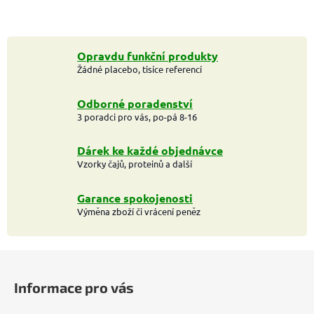
Opravdu funkční produkty
Žádné placebo, tisíce referencí
Odborné poradenství
3 poradci pro vás, po-pá 8-16
Dárek ke každé objednávce
Vzorky čajů, proteinů a další
Garance spokojenosti
Výměna zboží či vrácení peněz
Z
á
Informace pro vás
p
a