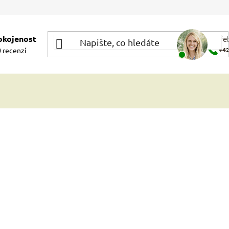
okojenost
Potře
 recenzí
+42