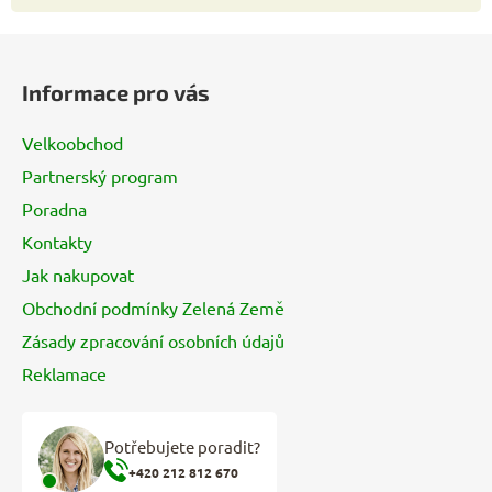
Z
á
Informace pro vás
p
a
Velkoobchod
t
Partnerský program
í
Poradna
Kontakty
Jak nakupovat
Obchodní podmínky Zelená Země
Zásady zpracování osobních údajů
Reklamace
Potřebujete poradit?
+420 212 812 670