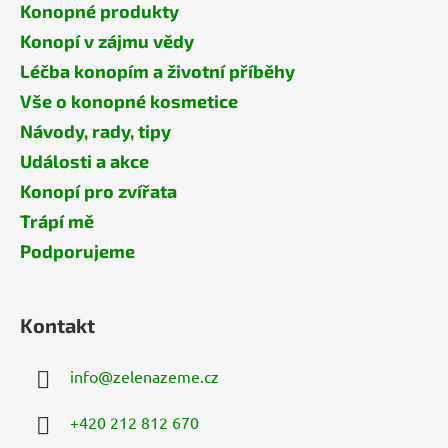
Konopné produkty
Konopí v zájmu vědy
Léčba konopím a životní příběhy
Vše o konopné kosmetice
Návody, rady, tipy
Události a akce
Konopí pro zvířata
Trápí mě
Podporujeme
Kontakt
info
@
zelenazeme.cz
+420 212 812 670