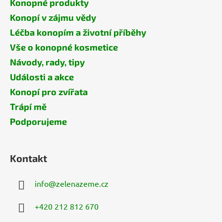
Konopné produkty
Konopí v zájmu vědy
Léčba konopím a životní příběhy
Vše o konopné kosmetice
Návody, rady, tipy
Události a akce
Konopí pro zvířata
Trápí mě
Podporujeme
Kontakt
info
@
zelenazeme.cz
+420 212 812 670