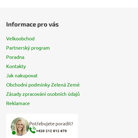
Z
á
Informace pro vás
p
a
Velkoobchod
t
Partnerský program
í
Poradna
Kontakty
Jak nakupovat
Obchodní podmínky Zelená Země
Zásady zpracování osobních údajů
Reklamace
Potřebujete poradit?
+420 212 812 670