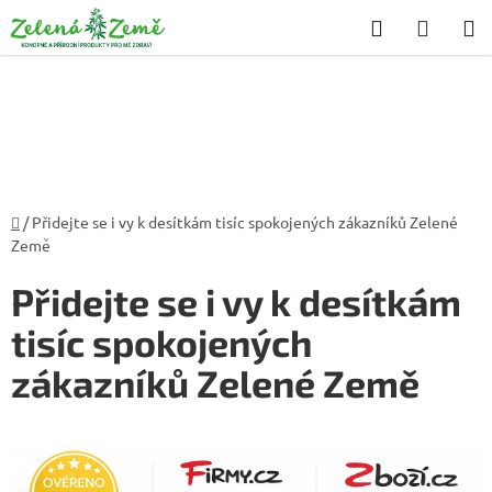
Přejít
Hledat
NÁKU
na
KOŠÍK
obsah
Domů
/
Přidejte se i vy k desítkám tisíc spokojených zákazníků Zelené
Země
Přidejte se i vy k desítkám
tisíc spokojených
zákazníků Zelené Země