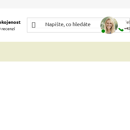
okojenost
Potře
 recenzí
+42