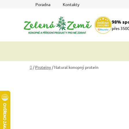
Přejít
Poradna
Kontakty
na
obsah
98% sp
přes 3500
Domů
/
Proteiny
/
Natural konopný protein