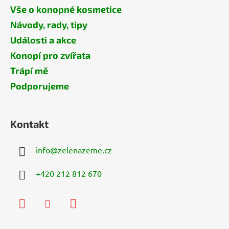
Vše o konopné kosmetice
Návody, rady, tipy
Události a akce
Konopí pro zvířata
Trápí mě
Podporujeme
Kontakt
info
@
zelenazeme.cz
+420 212 812 670