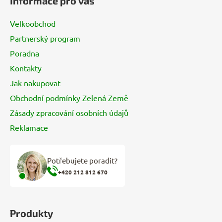
Informace pro vás
p
a
Velkoobchod
t
Partnerský program
í
Poradna
Kontakty
Jak nakupovat
Obchodní podmínky Zelená Země
Zásady zpracování osobních údajů
Reklamace
Potřebujete poradit?
+420 212 812 670
Produkty