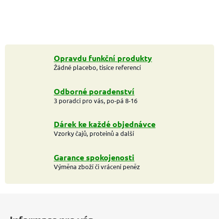
Opravdu funkční produkty
Žádné placebo, tisíce referencí
Odborné poradenství
3 poradci pro vás, po-pá 8-16
Dárek ke každé objednávce
Vzorky čajů, proteinů a další
Garance spokojenosti
Výměna zboží či vrácení peněz
Z
á