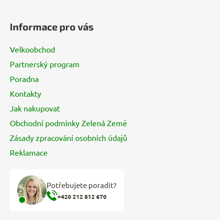
Z
á
Informace pro vás
p
a
Velkoobchod
t
Partnerský program
í
Poradna
Kontakty
Jak nakupovat
Obchodní podmínky Zelená Země
Zásady zpracování osobních údajů
Reklamace
Potřebujete poradit?
+420 212 812 670