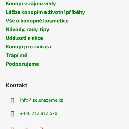
Konopí v zájmu vědy
Léčba konopím a životní příběhy
Vše o konopné kosmetice
Návody, rady, tipy
Události a akce
Konopí pro zvířata
Trápí mě
Podporujeme
Kontakt
info
@
zelenazeme.cz
+420 212 812 670