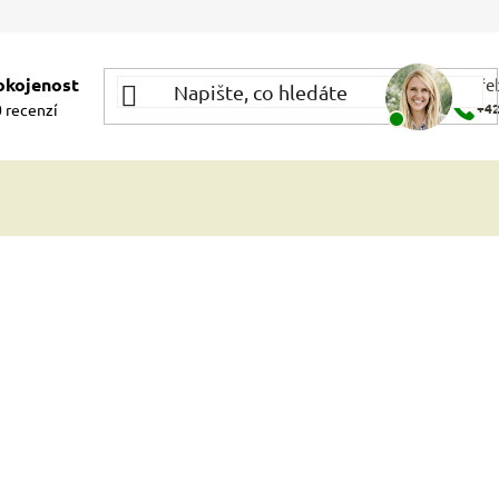
okojenost
Potře
 recenzí
+42