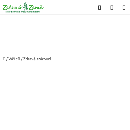
Přejít
Hledat
NÁKU
na
KOŠÍK
obsah
Domů
/
Váš cíl
/
Zdravé stárnutí