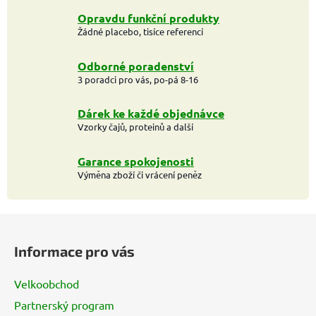
Opravdu funkční produkty
Žádné placebo, tisíce referencí
Odborné poradenství
3 poradci pro vás, po-pá 8-16
Dárek ke každé objednávce
Vzorky čajů, proteinů a další
Garance spokojenosti
Výměna zboží či vrácení peněz
Z
á
Informace pro vás
p
a
Velkoobchod
t
Partnerský program
í