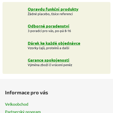
Opravdu funkční produkty
Žádné placebo, tisíce referencí
Odborné poradenství
3 poradci pro vás, po-pá 8-16
Dárek ke každé objednávce
Vzorky čajů, proteinů a další
Garance spokojenosti
Výměna zboží či vrácení peněz
Z
á
Informace pro vás
p
a
Velkoobchod
t
Partnerský program