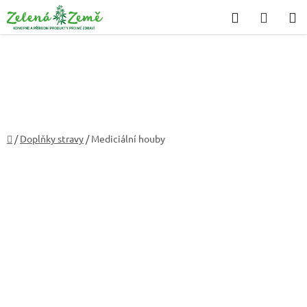
Přejít
Hledat
NÁKU
na
KOŠÍK
obsah
Domů
/
Doplňky stravy
/
Mediciální houby