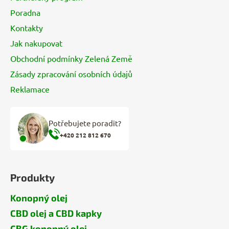
í
Poradna
Kontakty
Jak nakupovat
Obchodní podmínky Zelená Země
Zásady zpracování osobních údajů
Reklamace
Potřebujete poradit?
+420 212 812 670
Produkty
Konopný olej
CBD olej a CBD kapky
CBG konopný olej