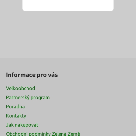
Z
á
Informace pro vás
p
a
Velkoobchod
t
Partnerský program
í
Poradna
Kontakty
Jak nakupovat
Obchodní podmínky Zelená Země