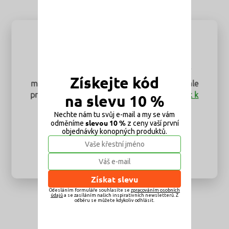
Pozor!
Od 1. 7. 2026 kvůli nové regulaci v ČR není
Získejte kód
možné CBD a CBN produkty k vaporizaci dále
prodávat. Tato regulace SE NETÝKÁ
bylinek k
na slevu 10 %
vaporizaci
a
aromaterapie
.
Nechte nám tu svůj e-mail a my se vám
Objevte novinku - CBD aromaterapii
slevou 10 %
odměníme
z ceny vaší první
objednávky konopných produktů.
Zavřít
Získat slevu
Odesláním formuláře souhlasíte se
zpracováním osobních
údajů
a se zasíláním našich inspirativních newsletterů. Z
odběru se můžete kdykoliv odhlásit.