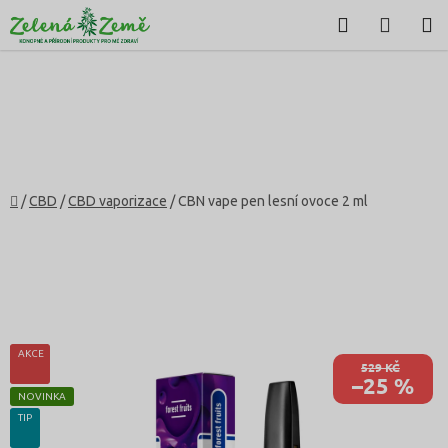
Přejít
Hledat
NÁKU
na
KOŠÍK
obsah
Domů
/
CBD
/
CBD vaporizace
/
CBN vape pen lesní ovoce 2 ml
AKCE
529 KČ
–25 %
NOVINKA
TIP