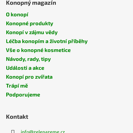
Konopný magazín
O konopí
Konopné produkty
Konopí v zájmu vědy
Léčba konopím a životní příběhy
Vše o konopné kosmetice
Návody, rady, tipy
Události a akce
Konopí pro zvířata
Trápí mě
Podporujeme
Kontakt
info
@
zelenazeme.cz