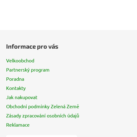
Z
á
Informace pro vás
p
a
Velkoobchod
t
Partnerský program
í
Poradna
Kontakty
Jak nakupovat
Obchodní podmínky Zelená Země
Zásady zpracování osobních údajů
Reklamace