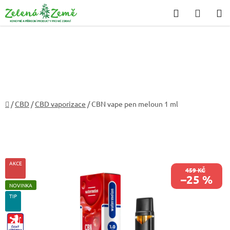
Přejít
Hledat
NÁKU
na
KOŠÍK
obsah
Domů
/
CBD
/
CBD vaporizace
/
CBN vape pen meloun 1 ml
AKCE
459 KČ
–25 %
NOVINKA
TIP
CZ-
VYROBEK