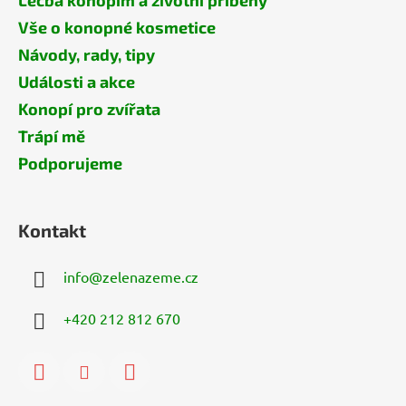
Léčba konopím a životní příběhy
Vše o konopné kosmetice
Návody, rady, tipy
Události a akce
Konopí pro zvířata
Trápí mě
Podporujeme
Kontakt
info
@
zelenazeme.cz
+420 212 812 670