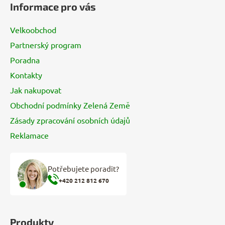
Informace pro vás
p
a
Velkoobchod
t
Partnerský program
í
Poradna
Kontakty
Jak nakupovat
Obchodní podmínky Zelená Země
Zásady zpracování osobních údajů
Reklamace
Potřebujete poradit?
+420 212 812 670
Produkty