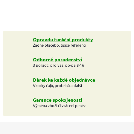
Opravdu funkční produkty
Žádné placebo, tisíce referencí
Odborné poradenství
3 poradci pro vás, po-pá 8-16
Dárek ke každé objednávce
Vzorky čajů, proteinů a další
Garance spokojenosti
Výměna zboží či vrácení peněz
Z
á