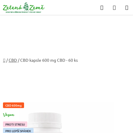
Přejít
Hledat
NÁKU
na
KOŠÍK
obsah
Domů
/
CBD
/
CBD kapsle 600 mg CBD - 60 ks
CBD 600mg
VEGAN
PROTI STRESU
PRO LEPŠÍ SPÁNEK