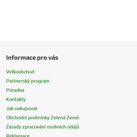
Z
á
Informace pro vás
p
a
Velkoobchod
t
Partnerský program
í
Poradna
Kontakty
Jak nakupovat
Obchodní podmínky Zelená Země
Zásady zpracování osobních údajů
Reklamace