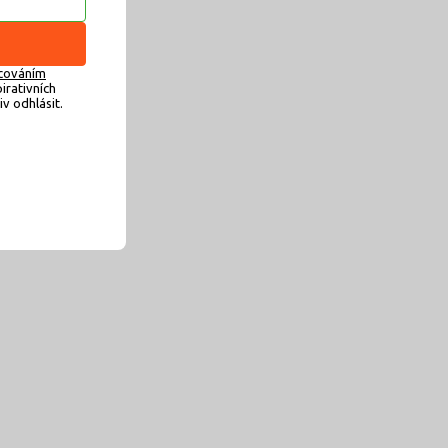
cováním
irativních
v odhlásit.