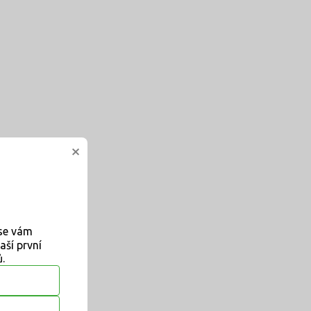
×
 se vám
aší první
.