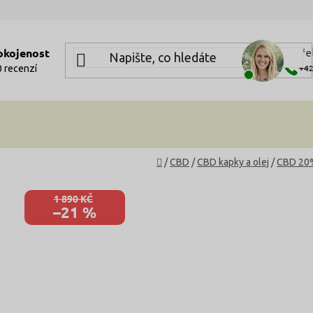
okojenost
Potře
+42
 recenzí
Domů
/
CBD
/
CBD kapky a olej
/
CBD 20%
1 890 KČ
–21 %