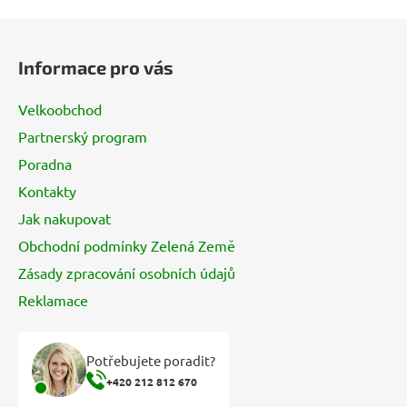
Z
á
Informace pro vás
p
a
Velkoobchod
t
Partnerský program
í
Poradna
Kontakty
Jak nakupovat
Obchodní podmínky Zelená Země
Zásady zpracování osobních údajů
Reklamace
Potřebujete poradit?
+420 212 812 670