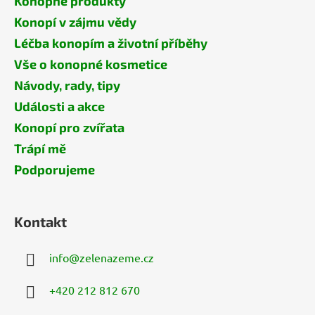
Konopné produkty
Konopí v zájmu vědy
Léčba konopím a životní příběhy
Vše o konopné kosmetice
Návody, rady, tipy
Události a akce
Konopí pro zvířata
Trápí mě
Podporujeme
Kontakt
info
@
zelenazeme.cz
+420 212 812 670