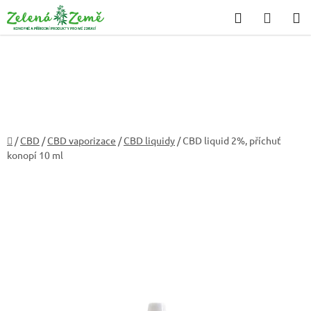
Přejít
Hledat
NÁKU
na
KOŠÍK
obsah
Domů
/
CBD
/
CBD vaporizace
/
CBD liquidy
/
CBD liquid 2%, příchuť
konopí 10 ml