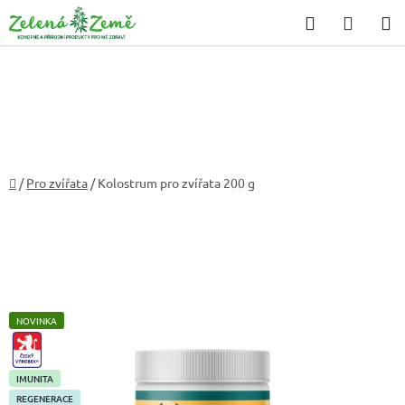
Přejít
Hledat
NÁKU
na
KOŠÍK
obsah
Domů
/
Pro zvířata
/
Kolostrum pro zvířata 200 g
NOVINKA
CZ-
VYROBEK
IMUNITA
REGENERACE