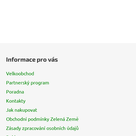
Z
á
Informace pro vás
p
a
Velkoobchod
t
Partnerský program
í
Poradna
Kontakty
Jak nakupovat
Obchodní podmínky Zelená Země
Zásady zpracování osobních údajů