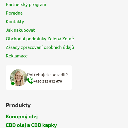
t
Partnerský program
í
Poradna
Kontakty
Jak nakupovat
Obchodní podmínky Zelená Země
Zásady zpracování osobních údajů
Reklamace
Potřebujete poradit?
+420 212 812 670
Produkty
Konopný olej
CBD olej a CBD kapky