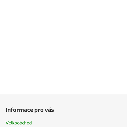
Z
á
Informace pro vás
p
a
Velkoobchod