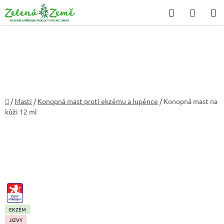
Přejít
Hledat
NÁKU
na
KOŠÍK
obsah
Domů
/
Masti
/
Konopná mast proti ekzému a lupénce
/
Konopná mast na
kůži 12 ml
CZ-
VYROBEK
EKZÉM
JIZVY