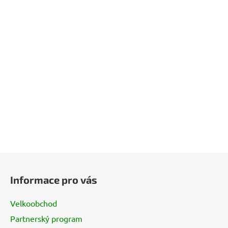
Z
á
Informace pro vás
p
a
Velkoobchod
t
Partnerský program
í