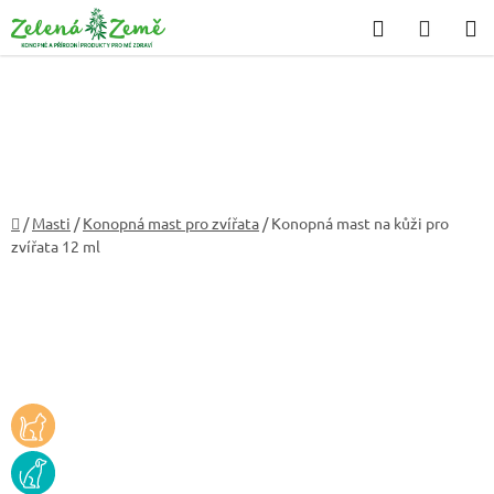
Přejít
Hledat
NÁKU
na
KOŠÍK
obsah
Domů
/
Masti
/
Konopná mast pro zvířata
/
Konopná mast na kůži pro
zvířata 12 ml
KOCKA
PES