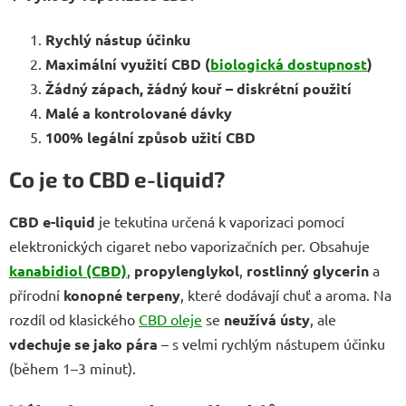
Rychlý nástup účinku
Maximální využití CBD (
biologická dostupnost
)
Žádný zápach, žádný kouř – diskrétní použití
Malé a kontrolované dávky
100% legální způsob užití CBD
Co je to CBD e-liquid?
CBD e-liquid
je tekutina určená k vaporizaci pomocí
elektronických cigaret nebo vaporizačních per. Obsahuje
kanabidiol (CBD)
,
propylenglykol
,
rostlinný glycerin
a
přírodní
konopné terpeny
, které dodávají chuť a aroma. Na
rozdíl od klasického
CBD oleje
se
neužívá ústy
, ale
vdechuje se jako pára
– s velmi rychlým nástupem účinku
(během 1–3 minut).