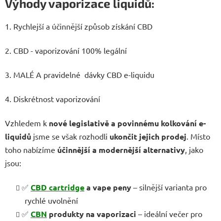
Výhody vaporizace liquidů:
1. Rychlejší a účinnější způsob získání CBD
2. CBD - vaporizování 100% legální
3. MALÉ A pravidelné dávky CBD e-liquidu
4. Diskrétnost vaporizování
Vzhledem k
nové legislativě a povinnému kolkování e-
liquidů
jsme se však rozhodli
ukončit jejich prodej
. Místo
toho nabízíme
účinnější a modernější alternativy
, jako
jsou:
✅
CBD cartridge
a vape peny
– silnější varianta pro
rychlé uvolnění
✅
CBN
produkty na vaporizaci
– ideální večer pro