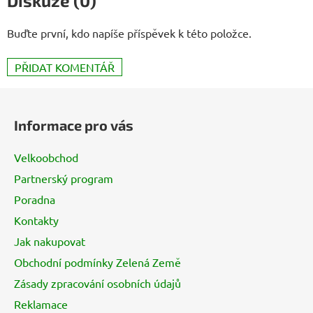
Diskuze (0)
Buďte první, kdo napíše příspěvek k této položce.
PŘIDAT KOMENTÁŘ
Z
á
Informace pro vás
p
a
Velkoobchod
t
Partnerský program
í
Poradna
Kontakty
Jak nakupovat
Obchodní podmínky Zelená Země
Zásady zpracování osobních údajů
Reklamace