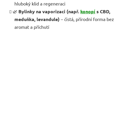
hluboký klid a regeneraci
🌿
Bylinky na vaporizaci (např.
konopí
s CBD,
meduňka, levandule)
– čistá, přírodní forma bez
aromat a příchutí