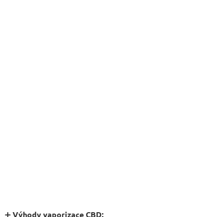
➕
Výhody vaporizace CBD: