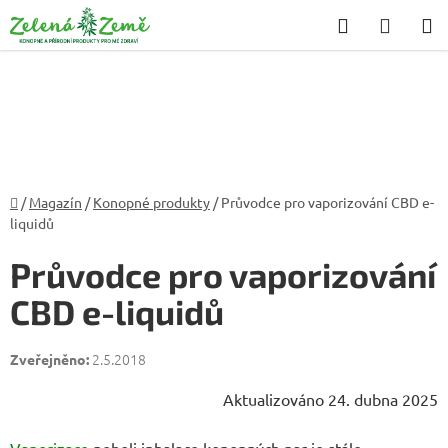
Přejít
Hledat
NÁKU
na
KOŠÍK
obsah
Domů
/
Magazín
/
Konopné produkty
/
Průvodce pro vaporizování CBD e-
liquidů
Průvodce pro vaporizování
CBD e-liquidů
2.5.2018
Aktualizováno 24. dubna 2025