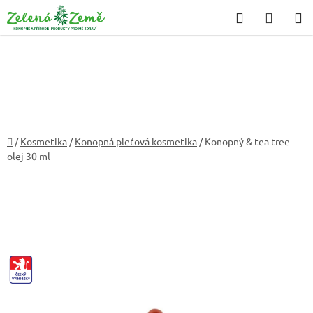
Přejít
Hledat
NÁKU
na
KOŠÍK
obsah
Domů
/
Kosmetika
/
Konopná pleťová kosmetika
/
Konopný & tea tree
olej 30 ml
CZ-
VYROBEK