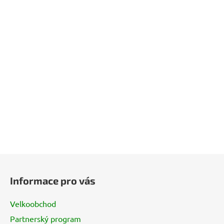
Z
á
Informace pro vás
p
a
Velkoobchod
t
Partnerský program