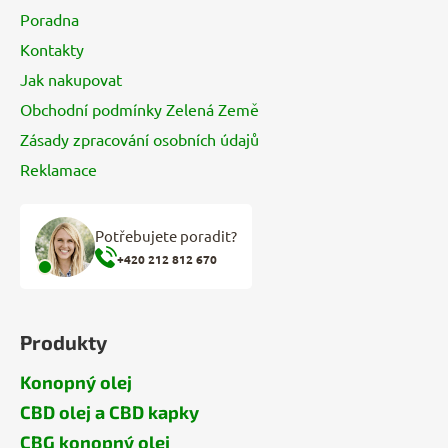
í
Poradna
Kontakty
Jak nakupovat
Obchodní podmínky Zelená Země
Zásady zpracování osobních údajů
Reklamace
Potřebujete poradit?
+420 212 812 670
Produkty
Konopný olej
CBD olej a CBD kapky
CBG konopný olej