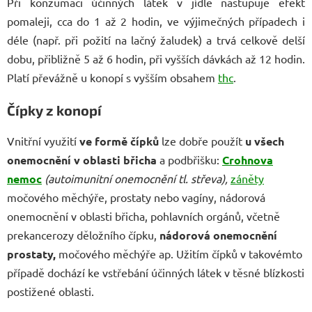
Při konzumaci účinných látek v jídle nastupuje efekt
pomaleji, cca do 1 až 2 hodin, ve výjimečných případech i
déle (např. při požití na lačný žaludek) a trvá celkově delší
dobu, přibližně 5 až 6 hodin, při vyšších dávkách až 12 hodin.
Platí převážně u konopí s vyšším obsahem
thc
.
Čípky z konopí
Vnitřní využití
ve formě čípků
lze dobře použít
u všech
onemocnění v oblasti břicha
a podbřišku:
Crohnova
nemoc
(autoimunitní onemocnění tl. střeva),
záněty
močového měchýře, prostaty nebo vagíny, nádorová
onemocnění v oblasti břicha, pohlavních orgánů, včetně
prekancerozy děložního čípku,
nádorová onemocnění
prostaty,
močového měchýře ap. Užitím čípků v takovémto
případě dochází ke vstřebání účinných látek v těsné blízkosti
postižené oblasti.