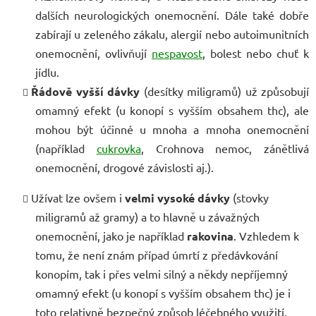
dalších neurologických onemocnění. Dále také dobře
zabírají u zeleného zákalu, alergií nebo autoimunitních
onemocnění, ovlivňují
nespavost
, bolest nebo chuť k
jídlu.
Řádově vyšší dávky
(desítky miligramů) už způsobují
omamný efekt (u konopí s vyšším obsahem thc), ale
mohou být účinné u mnoha a mnoha onemocnění
(například
cukrovka
, Crohnova nemoc, zánětlivá
onemocnění, drogové závislosti aj.).
Užívat lze ovšem i
velmi vysoké dávky
(stovky
miligramů až gramy) a to hlavně u závažných
onemocnění, jako je například
rakovina
. Vzhledem k
tomu, že není znám případ úmrtí z předávkování
konopím, tak i přes velmi silný a někdy nepříjemný
omamný efekt (u konopí s vyšším obsahem thc) je i
toto relativně bezpečný způsob léčebného využití.