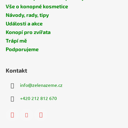
Vše o konopné kosmetice
Návody, rady, tipy
Události a akce
Konopí pro zvířata
Trápí mě
Podporujeme
Kontakt
info
@
zelenazeme.cz
+420 212 812 670