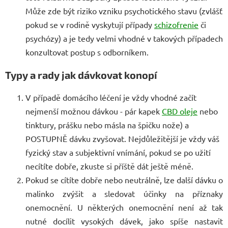
Může zde být riziko vzniku psychotického stavu (zvlášť
pokud se v rodině vyskytují případy
schizofrenie
či
psychózy) a je tedy velmi vhodné v takových případech
konzultovat postup s odborníkem.
Typy a rady jak dávkovat konopí
V případě domácího léčení je vždy vhodné začít
nejmenší možnou dávkou
- pár kapek
CBD oleje
nebo
tinktury, prášku nebo másla na špičku nože) a
POSTUPNĚ dávku zvyšovat. Nejdůležitější je vždy váš
fyzický stav a subjektivní vnímání, pokud se po užití
necítíte dobře, zkuste si příště dát ještě méně.
Pokud se cítíte dobře nebo neutrálně, lze další dávku o
malinko zvýšit a sledovat účinky na příznaky
onemocnění. U některých onemocnění není až tak
nutné docílit vysokých dávek, jako spíše nastavit