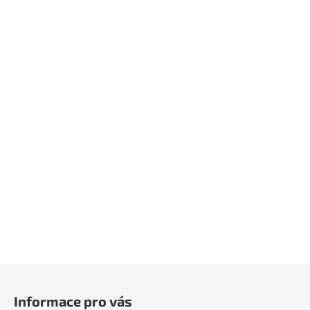
Z
á
Informace pro vás
p