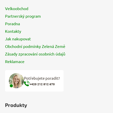
a
Velkoobchod
t
Partnerský program
í
Poradna
Kontakty
Jak nakupovat
Obchodní podmínky Zelená Země
Zásady zpracování osobních údajů
Reklamace
Potřebujete poradit?
+420 212 812 670
Produkty