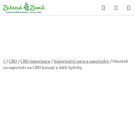
Přejít
Hledat
NÁKU
na
KOŠÍK
obsah
Domů
/
CBD
/
CBD vaporizace
/
Vaporizační pera a vaporizéry
/
Náustek
na vaporizér na CBD konopí a další bylinky