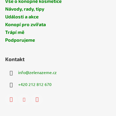
Vše o konopné kosmetice
Návody, rady, tipy
Události a akce
Konopí pro zvířata
Trápí mě
Podporujeme
Kontakt
info
@
zelenazeme.cz
+420 212 812 670