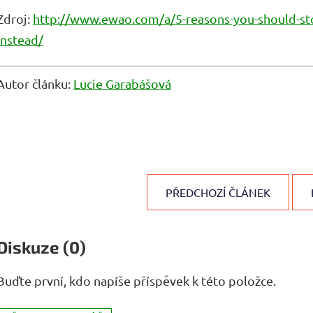
Zdroj:
http://www.ewao.com/a/5-reasons-you-should-stop
instead/
Autor článku:
Lucie Garabášová
PŘEDCHOZÍ ČLÁNEK
Diskuze (0)
Buďte první, kdo napíše příspěvek k této položce.