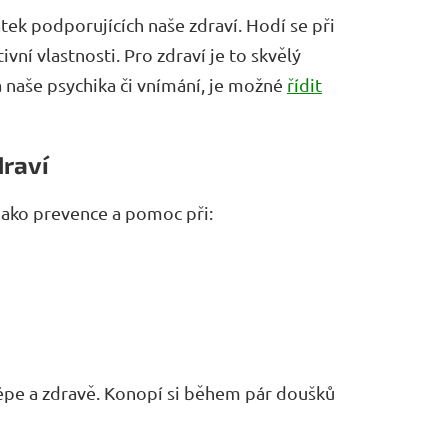
tek podporujících naše zdraví. Hodí se při
vní vlastnosti. Pro zdraví je to skvělý
 naše psychika či vnímání, je možné
řídit
draví
jako prevence a pomoc při:
 lépe a zdravě. Konopí si během pár doušků