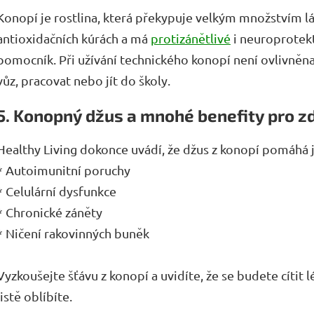
Konopí je rostlina, která překypuje velkým množstvím lá
antioxidačních kúrách a má
protizánětlivé
i neuroprotekti
pomocník. Při užívání technického konopí není ovlivněna
vůz, pracovat nebo jít do školy.
5. Konopný džus a mnohé benefity pro z
Healthy Living dokonce uvádí, že džus z konopí pomáhá 
* Autoimunitní poruchy
* Celulární dysfunkce
* Chronické záněty
* Ničení rakovinných buněk
Vyzkoušejte šťávu z konopí a uvidíte, že se budete cítit
jistě oblíbíte.