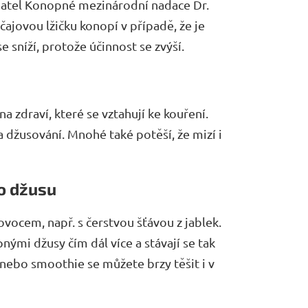
adatel Konopné mezinárodní nadace Dr.
čajovou lžičku konopí v případě, že je
e sníží, protože účinnost se zvýší.
a zdraví, které se vztahují ke kouření.
 džusování. Mnohé také potěší, že mizí i
ho džusu
vocem, např. s čerstvou šťávou z jablek.
ými džusy čím dál více a stávají se tak
ebo smoothie se můžete brzy těšit i v