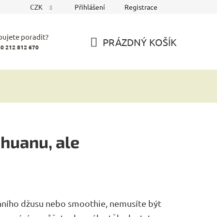
CZK
Přihlášení
Registrace
bujete poradit?
PRÁZDNÝ KOŠÍK
0 212 812 670
NÁKUPNÍ
KOŠÍK
ihuanu, ale
ního džusu nebo smoothie, nemusíte být