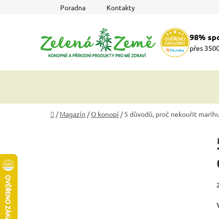
Přejít
Poradna
Kontakty
na
obsah
98% sp
přes 3500
Domů
/
Magazín
/
O konopí
/
5 důvodů, proč nekouřit marihu
P
o
s
t
r
a
n
n