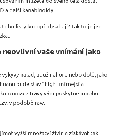
žusováním můžete do svého těla dostat
BD a další kanabinoidy.
 toho listy konopí obsahují? Tak to je jen
zka..
o neovlivní vaše vnímání jako
výkyvy nálad, ať už nahoru nebo dolů, jako
huanu bude stav "high" mírnější a
sob konzumace trávy vám poskytne mnoho
tzv. v podobě raw.
ímat vyšší množství živin a získávat tak