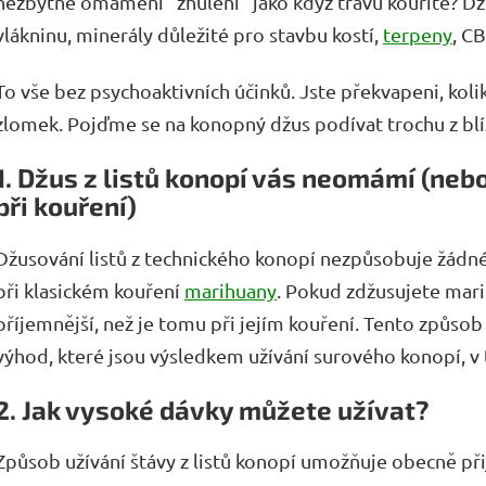
nezbytně omámeni "zhuleni" jako když trávu kouříte? D
vlákninu, minerály důležité pro stavbu kostí,
terpeny
, C
To vše bez psychoaktivních účinků. Jste překvapeni, kolik
zlomek. Pojďme se na konopný džus podívat trochu z blí
1. Džus z listů konopí vás neomámí (neb
při kouření)
Džusování listů z technického konopí nezpůsobuje žádné 
při klasickém kouření
marihuany
. Pokud zdžusujete mari
příjemnější, než je tomu při jejím kouření. Tento způ
výhod, které jsou výsledkem užívání surového konopí, v 
2. Jak vysoké dávky můžete užívat?
Způsob užívání štávy z listů konopí umožňuje obecně přij