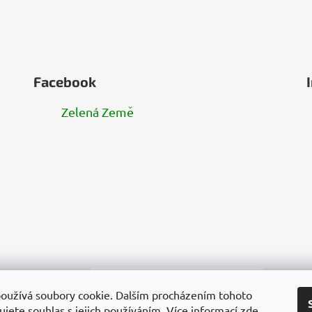
Facebook
Zelená Země
oužívá soubory cookie. Dalším procházením tohoto
jete souhlas s jejich používáním. Více informací
zde
.