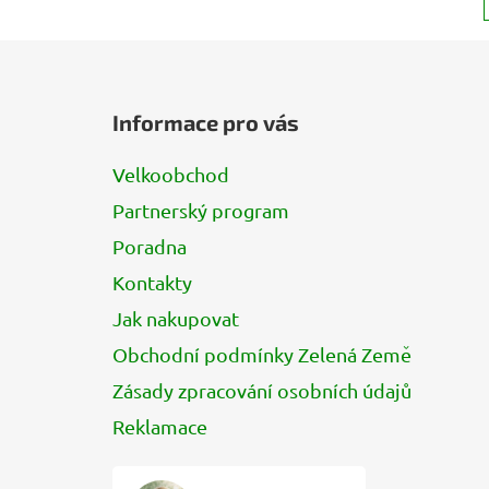
Z
á
Informace pro vás
p
a
Velkoobchod
t
Partnerský program
í
Poradna
Kontakty
Jak nakupovat
Obchodní podmínky Zelená Země
Zásady zpracování osobních údajů
Reklamace