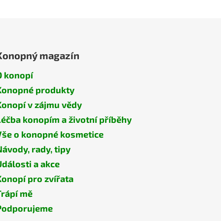
Konopný magazín
O konopí
Konopné produkty
Konopí v zájmu vědy
Léčba konopím a životní příběhy
Vše o konopné kosmetice
Návody, rady, tipy
Události a akce
Konopí pro zvířata
Trápí mě
Podporujeme