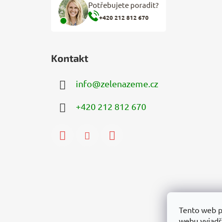
Potřebujete poradit?
+420 212 812 670
Kontakt
info
@
zelenazeme.cz
+420 212 812 670
Tento web p
webu vyjadřu