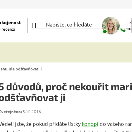
okojenost
Potře
 recenzí
+42
anu, ale odšťavňovat ji
5 důvodů, proč nekouřit mar
odšťavňovat ji
5.10.2016
Věděli jste, že pokud přidáte lístky
konopí
do vašeho ran