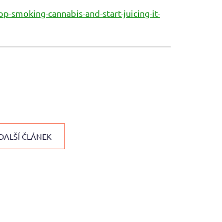
-smoking-cannabis-and-start-juicing-it-
DALŠÍ ČLÁNEK