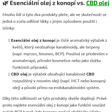
🌿
Esenciální olej z konopí vs.
CBD olej
Mnoho lidí si tyto dva produkty plete, ale ve skutečnosti se
jedná o zcela odlišné látky s jiným způsobem použití i
účinky:
Esenciální olej z konopí
je čistě aromatický výtažek z
květů, který neobsahuje kanabinoidy, ale terpeny
(např. myrcen, limonen, BCP). Používá se především v
aromaterapii, přírodní kosmetice nebo jako složka
funkčních přípravků.
CBD olej
je výtažek obsahující kanabinoid
CBD
rozpuštěný v nosném oleji (např. MCT nebo konopný
olej) a působí přímo na endokanabinoidní systém.
Díky této odlišnosti se tyto produkty skvěle doplňují. Právě
proto najdete esenciální olej z konopí jako funkční součást
našich BCP kapek, kde terpeny zvyšují efektivitu účinku.