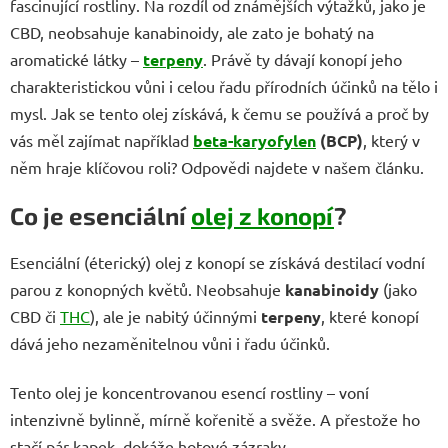
fascinující rostliny. Na rozdíl od známějších výtažků, jako je
CBD, neobsahuje kanabinoidy, ale zato je bohatý na
aromatické látky –
terpeny
. Právě ty dávají konopí jeho
charakteristickou vůni i celou řadu přírodních účinků na tělo i
mysl. Jak se tento olej získává, k čemu se používá a proč by
vás měl zajímat například
beta-karyofylen
(BCP)
, který v
něm hraje klíčovou roli? Odpovědi najdete v našem článku.
Co je esenciální
olej z konopí
?
Esenciální (éterický) olej z konopí se získává destilací vodní
parou z konopných květů. Neobsahuje
kanabinoidy
(jako
CBD či
THC
), ale je nabitý účinnými
terpeny
, které konopí
dává jeho nezaměnitelnou vůni i řadu účinků.
Tento olej je koncentrovanou esencí rostliny – voní
intenzivně bylinně, mírně kořenitě a svěže. A přestože ho
stačí pár kapek, dokáže hotové zázraky.