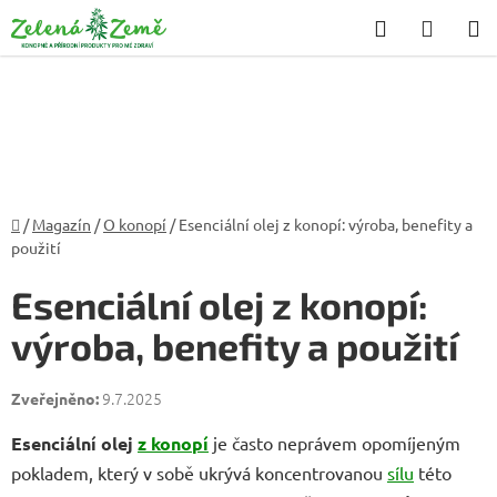
Přejít
Hledat
NÁKU
na
KOŠÍK
obsah
Domů
/
Magazín
/
O konopí
/
Esenciální olej z konopí: výroba, benefity a
použití
Esenciální olej z konopí:
výroba, benefity a použití
9.7.2025
Esenciální olej
z konopí
je často neprávem opomíjeným
pokladem, který v sobě ukrývá koncentrovanou
sílu
této