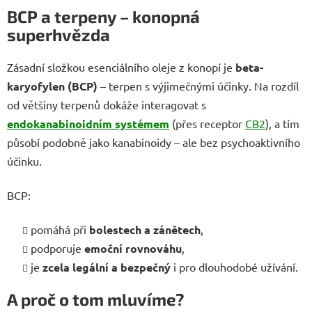
BCP a terpeny – konopná
superhvězda
Zásadní složkou esenciálního oleje z konopí je
beta-
karyofylen (BCP)
– terpen s výjimečnými účinky. Na rozdíl
od většiny terpenů dokáže interagovat s
endokanabinoidním systémem
(přes receptor
CB2
), a tím
působí podobně jako kanabinoidy – ale bez psychoaktivního
účinku.
BCP:
pomáhá při
bolestech a zánětech
,
podporuje
emoční rovnováhu
,
je
zcela legální a bezpečný
i pro dlouhodobé užívání.
A proč o tom mluvíme?