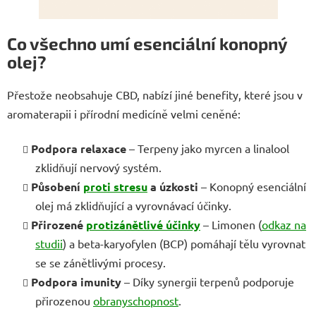
Co všechno umí esenciální konopný
olej?
Přestože neobsahuje CBD, nabízí jiné benefity, které jsou v
aromaterapii i přírodní medicíně velmi ceněné:
Podpora relaxace
– Terpeny jako myrcen a linalool
zklidňují nervový systém.
Působení
proti stresu
a úzkosti
– Konopný esenciální
olej má zklidňující a vyrovnávací účinky.
Přirozené
protizánětlivé účinky
– Limonen (
odkaz na
studii
) a beta-karyofylen (BCP) pomáhají tělu vyrovnat
se se zánětlivými procesy.
Podpora imunity
– Díky synergii terpenů podporuje
přirozenou
obranyschopnost
.