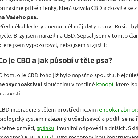
přinášíme příběh fenky, která užívala CBD a dozvíte se z 
na Vašeho psa.
Před několika lety onemocněl můj zlatý retrívr Rosie, by
kyčle. Brzy jsem narazil na CBD. Sepsal jsem v tomto čl
které jsem vypozoroval, nebo jsem si zjistil:
Co je CBD a jak působí v těle psa?
O tom, o je CBD toho již bylo napsáno spoustu. Nejdůleži
nepsychoaktivní
sloučeninu v rostlině
konopí
, které j
vlasnosti.
CBD interaguje s tělem prostřednictvím
endokanabinoi
biologický systém nalezený u všech savců a podílí se na ř
včetně paměti,
spánku
, imunitní odpovědi a dalších. Sk
receptorů (CB1 a
CB2
). Tyto receptory jsou konstruován