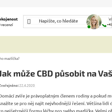
okojenost
Potře
 recenzí
+42
ho mazlíčka?
Jak může CBD působit na Va
22.4.2020
Domácí zvíře je právoplatným členem rodiny a pokud m
snažíte se pro něj najít nejvhodnější řešení. Většina lidí 
co nejšetrnější formu léčby pro svého mazlíčka. Velmi o