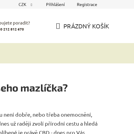
CZK
Přihlášení
Registrace
bujete poradit?
PRÁZDNÝ KOŠÍK
0 212 812 670
NÁKUPNÍ
KOŠÍK
šeho mazlíčka?
u není dobře, nebo třeba onemocnění,
dnes už raději zvolí přírodní cestu a hledá
blíbené je právě CBD - dnes pro Vás