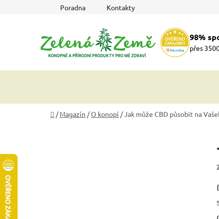
Přejít
Poradna
Kontakty
na
obsah
98% sp
přes 3500
Domů
/
Magazín
/
O konopí
/
Jak může CBD působit na Vaše
P
o
s
t
r
a
n
n