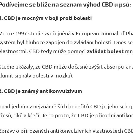
Podívejme se blíže na seznam výhod CBD u psů:
1. CBD je mocným v boji proti bolesti
V roce 1997 studie zveřejněná v European Journal of P
systém byl hluboce zapojen do zvládání bolesti. Dnes s
zvládat
bolest
vlastnostmi. CBD tedy může pomoci
mno
Studie ukázaly, že CBD může dočasně zvýšit absorpci a
tlumit signály bolesti v mozku).
2. CBD je známý antikonvulzivum
Snad jedním z nejznámějších benefitů CBD je jeho sch
třesů, tiků a křečí. Je to proto, že CBD je přírodní antik
Zprávy o přirozených antikonvulzivních vlastnostech CBD