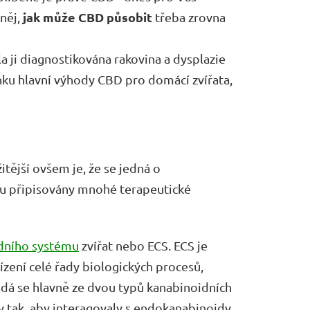
jak může CBD působit
něj,
třeba zrovna
la ji diagnostikována rakovina a dysplazie
ánku hlavní výhody CBD pro domácí zvířata,
tější ovšem je, že se jedná o
sou připisovány mnohé terapeutické
dního systému
zvířat nebo ECS. ECS je
ízení celé řady biologických procesů,
ládá se hlavně ze dvou typů kanabinoidních
y tak, aby interagovaly s endokanabinoidy