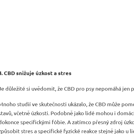
4. CBD snižuje úzkost a stres
Je důležité si uvědomit, že CBD pro psy nepomáhá jen p
Mnoho studií ve skutečnosti ukázalo, že CBD může pomo
stavů, včetně úzkosti. Podobně jako lidé mohou i domácí
dokonce specifickými fóbie. A zatímco přesný zdroj úzko
způsobit stres a specifické fyzické reakce stejně jako u li