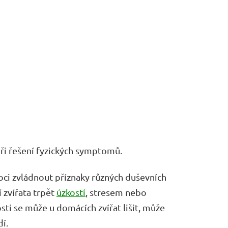
ři řešení fyzických symptomů.
ci zvládnout příznaky různých duševních
 zvířata trpět
úzkostí
, stresem nebo
sti se může u domácích zvířat lišit, může
dí.