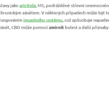
Stavy jako
artritida
, MS, podrážděné střevní onemocnění
chronickým zánětem. V některých případech může být 
fungováním
imunitního systému
, což způsobuje napaden
zmírnit
zánět, CBD může pomoci
bolest a další příznaky 