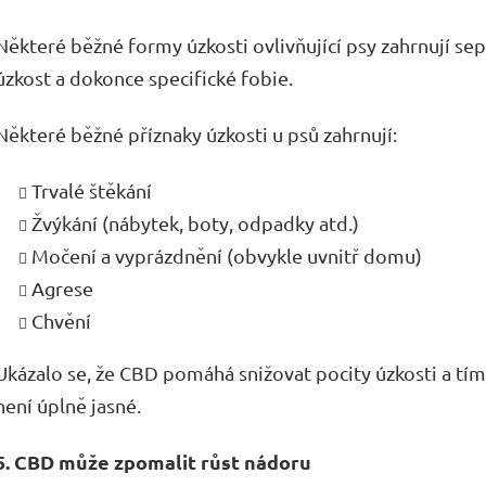
Některé běžné formy úzkosti ovlivňující psy zahrnují sep
úzkost a dokonce specifické fobie.
Některé běžné příznaky úzkosti u psů zahrnují:
Trvalé štěkání
Žvýkání (nábytek, boty, odpadky atd.)
Močení a vyprázdnění (obvykle uvnitř domu)
Agrese
Chvění
Ukázalo se, že CBD pomáhá snižovat pocity úzkosti a tím 
není úplně jasné.
5. CBD může zpomalit růst nádoru