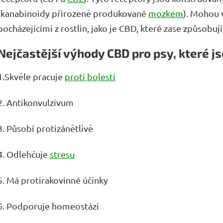
(kanabinoidy přirozeně produkované
mozkem
). Mohou 
pocházejícími z rostlin, jako je CBD, které zase způsobuj
Nejčastější výhody CBD pro psy, které 
1.Skvěle pracuje
proti bolesti
2. Antikonvulzivum
3. Působí protizánětlivě
4. Odlehčuje
stresu
5. Má protirakovinné účinky
6. Podporuje homeostázi