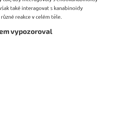
však také interagovat s kanabinoidy
í různé reakce v celém těle.
jsem vypozoroval