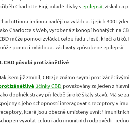
příběh Charlotte Figi, mladé dívky s
epilepsií
, získal na
Charlottinou jedinou nadějí na zvládnutí jejích 300 týde
jako Charlotte's Web, vyrobená z konopí bohatých na CB
CBD může pomoci zvládat celou řadu třesů, křečí a tiků. 
může pomoci zvládnout záchvaty způsobené epilepsií.
3. CBD působí protizánětlivě
Jak jsem již zmínil, CBD je známo svými protizánětlivými
protizánětlivé
účinky CBD
považovány za jeden z hlavní
jako doplněk stravy při léčbě široké škály stavů. Má se z
spojeny s jeho schopností interagovat s receptory v imu
receptory, které jsou obecně umístěny uvnitř imunitních
schopen vyvolat celou řadu imunitních odpovědí - jednou