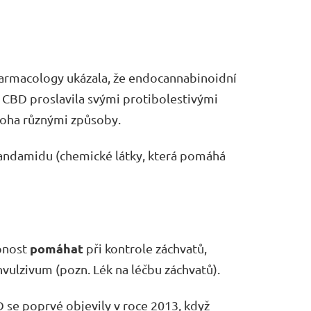
harmacology ukázala, že endocannabinoidní
e CBD proslavila svými protibolestivými
ha různými způsoby.
nandamidu (chemické látky, která pomáhá
pomáhat
opnost
při kontrole záchvatů,
onvulzivum (pozn. Lék na léčbu záchvatů).
 se poprvé objevily v roce 2013, když