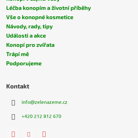
Léčba konopím a životní příběhy
Vše o konopné kosmetice
Návody, rady, tipy
Události a akce
Konopí pro zvířata
Trápí mě
Podporujeme
Kontakt
info
@
zelenazeme.cz
+420 212 812 670