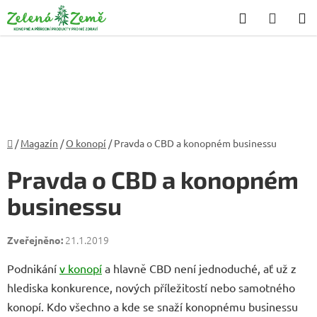
Přejít
Hledat
NÁKU
na
KOŠÍK
obsah
Domů
/
Magazín
/
O konopí
/
Pravda o CBD a konopném businessu
Pravda o CBD a konopném
businessu
21.1.2019
Podnikání
v konopí
a hlavně CBD není jednoduché, ať už z
hlediska konkurence, nových příležitostí nebo samotného
konopí. Kdo všechno a kde se snaží konopnému businessu