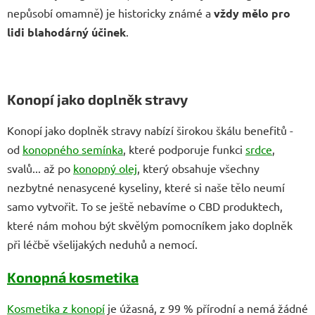
nepůsobí omamně) je historicky známé a
vždy mělo pro
lidi blahodárný účinek
.
Konopí jako doplněk stravy
Konopí jako doplněk stravy nabízí širokou škálu benefitů -
od
konopného semínka
, které podporuje funkci
srdce
,
svalů... až po
konopný olej
, který obsahuje všechny
nezbytné nenasycené kyseliny, které si naše tělo neumí
samo vytvořit. To se ještě nebavíme o CBD produktech,
které nám mohou být skvělým pomocníkem jako doplněk
při léčbě všelijakých neduhů a nemocí.
Konopná kosmetika
Kosmetika z konopí
je úžasná, z 99 % přírodní a nemá žádné