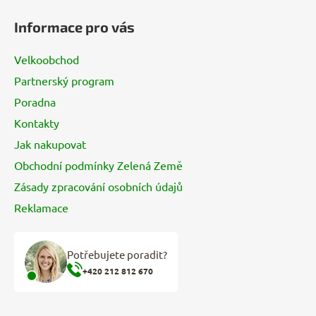
á
Informace pro vás
p
a
Velkoobchod
t
Partnerský program
í
Poradna
Kontakty
Jak nakupovat
Obchodní podmínky Zelená Země
Zásady zpracování osobních údajů
Reklamace
Potřebujete poradit?
+420 212 812 670