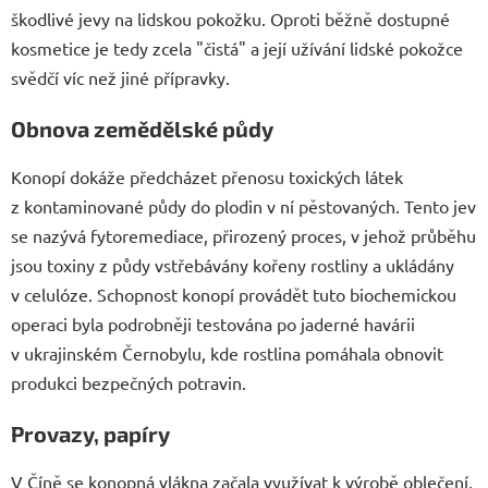
škodlivé jevy na lidskou pokožku. Oproti běžně dostupné
kosmetice je tedy zcela "čistá" a její užívání lidské pokožce
svědčí víc než jiné přípravky.
Obnova zemědělské půdy
Konopí dokáže předcházet přenosu toxických látek
z kontaminované půdy do plodin v ní pěstovaných. Tento jev
se nazývá fytoremediace, přirozený proces, v jehož průběhu
jsou toxiny z půdy vstřebávány kořeny rostliny a ukládány
v celulóze. Schopnost konopí provádět tuto biochemickou
operaci byla podrobněji testována po jaderné havárii
v ukrajinském Černobylu, kde rostlina pomáhala obnovit
produkci bezpečných potravin.
Provazy, papíry
V Číně se konopná vlákna začala využívat k výrobě oblečení,