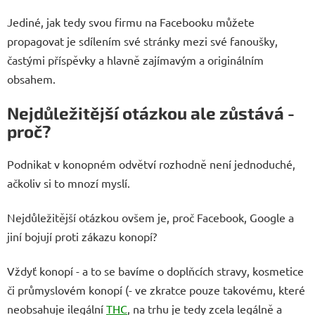
Jediné, jak tedy svou firmu na Facebooku můžete
propagovat je sdílením své stránky mezi své fanoušky,
častými příspěvky a hlavně zajímavým a originálním
obsahem.
Nejdůležitější otázkou ale zůstává -
proč?
Podnikat v konopném odvětví rozhodně není jednoduché,
ačkoliv si to mnozí myslí.
Nejdůležitější otázkou ovšem je, proč Facebook, Google a
jiní bojují proti zákazu konopí?
Vždyť konopí - a to se bavíme o doplňcích stravy, kosmetice
či průmyslovém konopí (- ve zkratce pouze takovému, které
neobsahuje ilegální
THC
, na trhu je tedy zcela legálně a