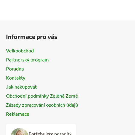
Z
á
Informace pro vás
p
a
Velkoobchod
t
Partnerský program
í
Poradna
Kontakty
Jak nakupovat
Obchodní podmínky Zelená Země
Zásady zpracování osobních údajů
Reklamace
Potřebujete poradit?