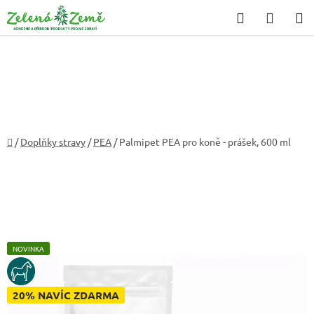
Přejít
Hledat
NÁKU
na
KOŠÍK
obsah
Domů
/
Doplňky stravy
/
PEA
/
Palmipet PEA pro koně - prášek, 600 ml
NOVINKA
KUN
20% NAVÍC ZDARMA