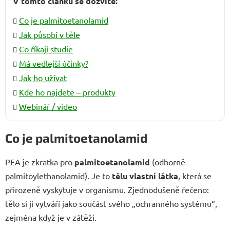
V tomto článku se dozvíte:
Co je palmitoetanolamid
Jak působí v těle
Co říkají studie
Má vedlejší účinky?
Jak ho užívat
Kde ho najdete – produkty
Webinář / video
Co je palmitoetanolamid
PEA je zkratka pro
palmitoetanolamid
(odborně
palmitoylethanolamid). Je to
tělu vlastní látka
, která se
přirozeně vyskytuje v organismu. Zjednodušeně řečeno:
tělo si ji vytváří jako součást svého „ochranného systému“,
zejména když je v zátěži.