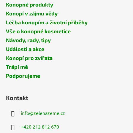
Konopné produkty
Konopí v zájmu vědy
Léčba konopím a životní příběhy
Vše o konopné kosmetice
Návody, rady, tipy
Události a akce
Konopí pro zvířata
Trápí mě
Podporujeme
Kontakt
info
@
zelenazeme.cz
+420 212 812 670