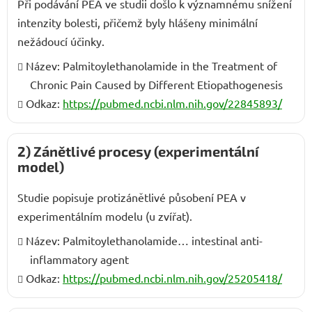
Při podávání PEA ve studii došlo k významnému snížení
intenzity bolesti, přičemž byly hlášeny minimální
nežádoucí účinky.
Název: Palmitoylethanolamide in the Treatment of
Chronic Pain Caused by Different Etiopathogenesis
Odkaz:
https://pubmed.ncbi.nlm.nih.gov/22845893/
2) Zánětlivé procesy (experimentální
model)
Studie popisuje protizánětlivé působení PEA v
experimentálním modelu (u zvířat).
Název: Palmitoylethanolamide… intestinal anti-
inflammatory agent
Odkaz:
https://pubmed.ncbi.nlm.nih.gov/25205418/