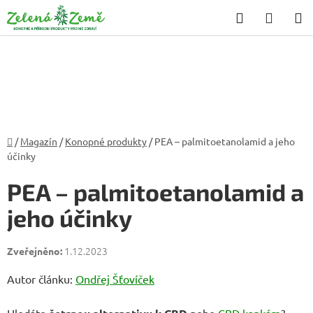
Přejít
Hledat
NÁKU
na
KOŠÍK
obsah
Domů
/
Magazín
/
Konopné produkty
/
PEA – palmitoetanolamid a jeho
účinky
PEA – palmitoetanolamid a
jeho účinky
1.12.2023
Autor článku:
Ondřej Šťovíček