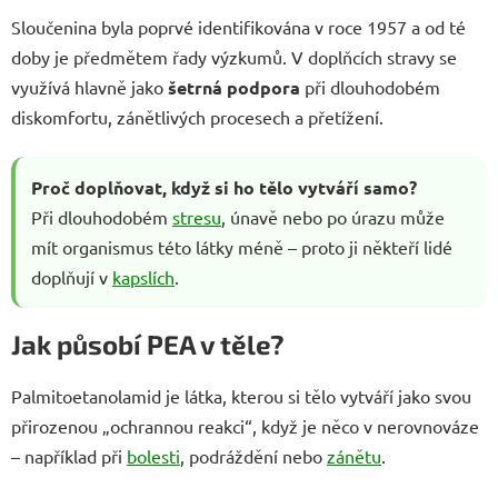
Sloučenina byla poprvé identifikována v roce 1957 a od té
doby je předmětem řady výzkumů. V doplňcích stravy se
využívá hlavně jako
šetrná podpora
při dlouhodobém
diskomfortu, zánětlivých procesech a přetížení.
Proč doplňovat, když si ho tělo vytváří samo?
Při dlouhodobém
stresu
, únavě nebo po úrazu může
mít organismus této látky méně – proto ji někteří lidé
doplňují v
kapslích
.
Jak působí PEA v těle?
Palmitoetanolamid je látka, kterou si tělo vytváří jako svou
přirozenou „ochrannou reakci“, když je něco v nerovnováze
– například při
bolesti
, podráždění nebo
zánětu
.