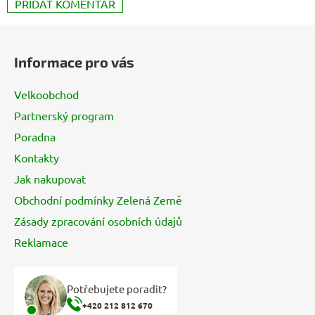
PŘIDAT KOMENTÁŘ
Z
á
Informace pro vás
p
a
Velkoobchod
t
Partnerský program
í
Poradna
Kontakty
Jak nakupovat
Obchodní podmínky Zelená Země
Zásady zpracování osobních údajů
Reklamace
Potřebujete poradit?
+420 212 812 670