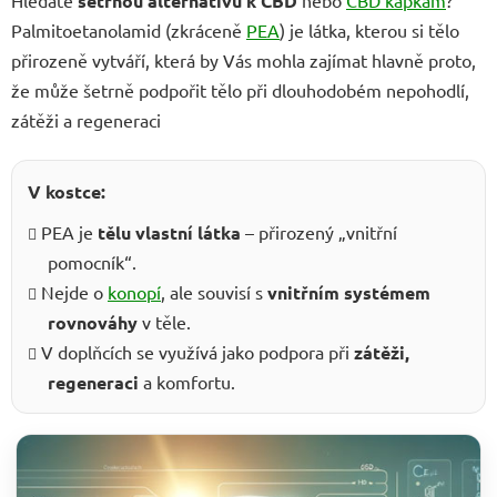
Hledáte
šetrnou alternativu k CBD
nebo
CBD kapkám
?
Palmitoetanolamid (zkráceně
PEA
) je látka, kterou si tělo
přirozeně vytváří,
která by Vás mohla zajímat hlavně proto,
že může šetrně podpořit tělo při dlouhodobém nepohodlí,
zátěži a regeneraci
V kostce:
PEA je
tělu vlastní látka
– přirozený „vnitřní
pomocník“.
Nejde o
konopí
, ale souvisí s
vnitřním systémem
rovnováhy
v těle.
V doplňcích se využívá jako podpora při
zátěži,
regeneraci
a komfortu.