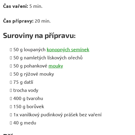
Čas vaření:
5 min.
Čas přípravy:
20 min.
Suroviny na přípravu:
50 g loupaných
konopných semínek
50 g namletých lískových ořechů
50 g pohankové
mouky
50 g rýžové mouky
75 g datlí
trocha vody
400 g tvarohu
150 g borůvek
1x vanilkový pudinkový prášek bez vaření
40 g medu