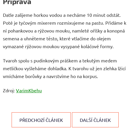
Příprava
Datle zalijeme horkou vodou a necháme 10 minut odstát.
Poté je tyčovým mixerem rozmixujeme na pastu. Přidáme k
ní pohankovou a rýžovou mouku, namleté oříšky a konopná
semena a uhněteme těsto, které vtlačíme do olejem
vymazané rýžovou moukou vysypané koláčové formy.
Tvaroh spolu s pudinkovým práškem a tekutým medem
metličkou vyšleháme dohladka. K tvarohu už jen zlehka lžicí
vmícháme borůvky a navrstvíme ho na korpus.
Zdroj:
VarimKbehu
PŘEDCHOZÍ ČLÁNEK
DALŠÍ ČLÁNEK