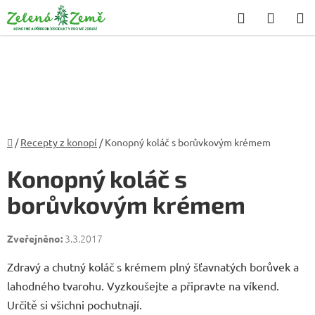
Přejít
Hledat
NÁKU
na
KOŠÍK
obsah
Domů
/
Recepty z konopí
/
Konopný koláč s borůvkovým krémem
Konopný koláč s
borůvkovým krémem
3.3.2017
Zdravý a chutný koláč s krémem plný šťavnatých borůvek a
lahodného tvarohu. Vyzkoušejte a připravte na víkend.
Určitě si všichni pochutnají.