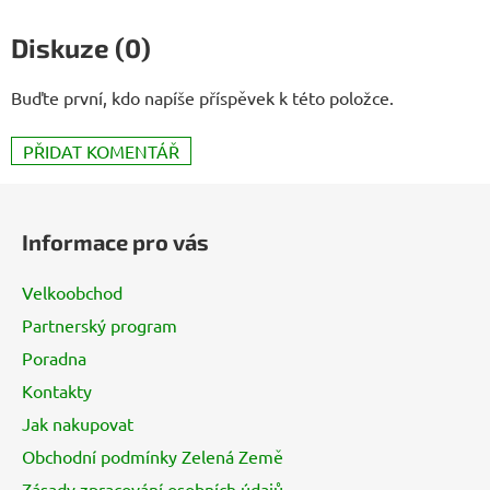
Diskuze (0)
Buďte první, kdo napíše příspěvek k této položce.
PŘIDAT KOMENTÁŘ
Z
á
Informace pro vás
p
a
Velkoobchod
t
Partnerský program
í
Poradna
Kontakty
Jak nakupovat
Obchodní podmínky Zelená Země
Zásady zpracování osobních údajů