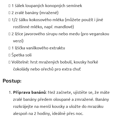
1 šálek loupaných konopných semínek
2 zralé banány (mražené)
1/2 šálku kokosového mléka (můžete použít i jiné
rostlinné mléko, např. mandlové)
2 lžíce javorového sirupu nebo medu (pro veganskou
verzi)
1 lžička vanilkového extraktu
Špetka soli
Volitelné: hrst mražených bobulí, kousky hořké
čokolády nebo ořechů pro extra chuť
Postup:
Příprava banánů
: Než začnete, ujistěte se, že máte
zralé banány předem oloupané a zmražené. Banány
rozkrájejte na menší kousky a uložte do mrazáku
alespoň na 2 hodiny, ideálně přes noc.