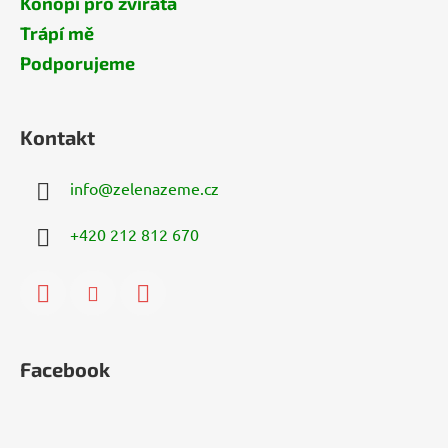
Konopí pro zvířata
Trápí mě
Podporujeme
Kontakt
info
@
zelenazeme.cz
+420 212 812 670
Facebook