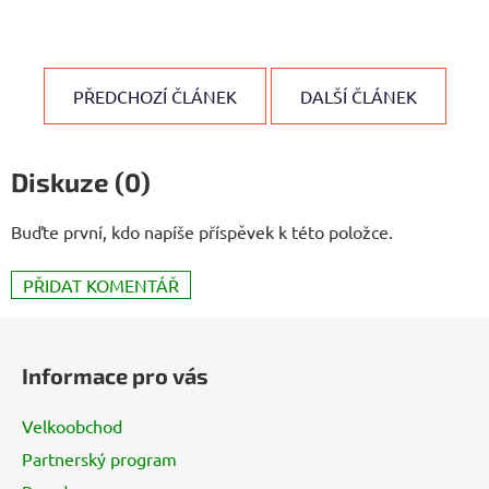
PŘEDCHOZÍ ČLÁNEK
DALŠÍ ČLÁNEK
Diskuze (0)
Buďte první, kdo napíše příspěvek k této položce.
PŘIDAT KOMENTÁŘ
Z
á
Informace pro vás
p
a
Velkoobchod
t
Partnerský program
í