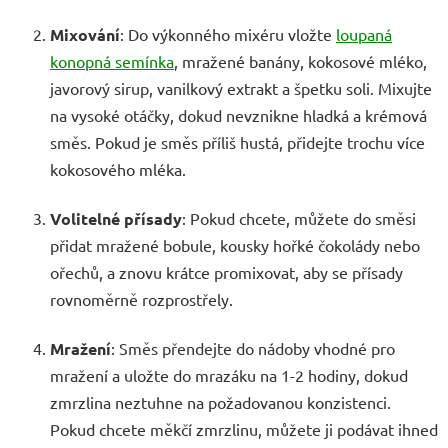
Mixování
: Do výkonného mixéru vložte
loupaná
konopná semínka
, mražené banány, kokosové mléko,
javorový sirup, vanilkový extrakt a špetku soli. Mixujte
na vysoké otáčky, dokud nevznikne hladká a krémová
směs. Pokud je směs příliš hustá, přidejte trochu více
kokosového mléka.
Volitelné přísady
: Pokud chcete, můžete do směsi
přidat mražené bobule, kousky hořké čokolády nebo
ořechů, a znovu krátce promixovat, aby se přísady
rovnoměrně rozprostřely.
Mražení
: Směs přendejte do nádoby vhodné pro
mražení a uložte do mrazáku na 1-2 hodiny, dokud
zmrzlina neztuhne na požadovanou konzistenci.
Pokud chcete měkčí zmrzlinu, můžete ji podávat ihned