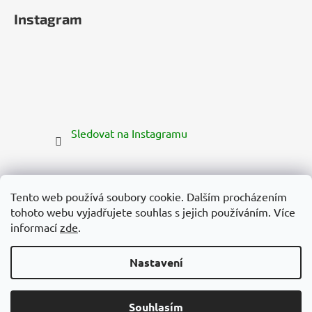
Instagram
Sledovat na Instagramu
Tento web používá soubory cookie. Dalším procházením
tohoto webu vyjadřujete souhlas s jejich používáním. Více
informací
zde
.
Nastavení
Vytvořil Shoptet Premium
Copyright 2026
Zelená Země
. Všechna práva vyhrazena.
Souhlasím
Upravit nastavení cookies