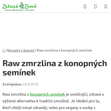
Přejít
Hledat
NÁKU
na
KOŠÍK
obsah
Domů
/
Recepty z konopí
/
Raw zmrzlina z konopných semínek
Raw zmrzlina z konopných
semínek
23.9.2016
Raw zmrzlina z
konopných semínek
je osvěžující, zdravá a
výživná alternativa k tradiční zmrzlině. Je ideální pro ty,
kteří chtějí mlsat zdravěji, nebo pro vegany a osoby s