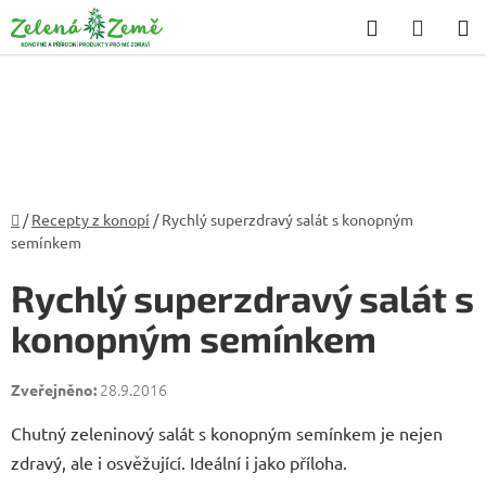
Přejít
Hledat
NÁKU
na
KOŠÍK
obsah
Domů
/
Recepty z konopí
/
Rychlý superzdravý salát s konopným
semínkem
Rychlý superzdravý salát s
konopným semínkem
28.9.2016
Chutný zeleninový salát s konopným semínkem je nejen
zdravý, ale i osvěžující. Ideální i jako příloha.