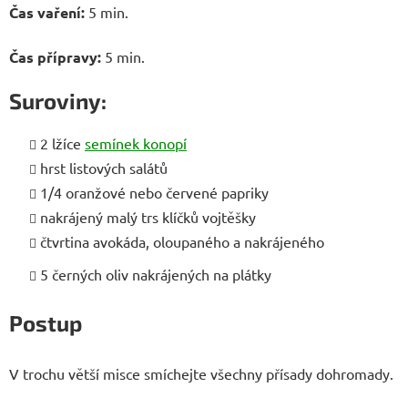
Čas vaření:
5 min.
Čas přípravy:
5 min.
Suroviny:
2 lžíce
semínek konopí
hrst listových salátů
1/4 oranžové nebo červené papriky
nakrájený malý trs klíčků vojtěšky
čtvrtina avokáda, oloupaného a nakrájeného
5 černých oliv nakrájených na plátky
Postup
V trochu větší misce smíchejte všechny přísady dohromady.