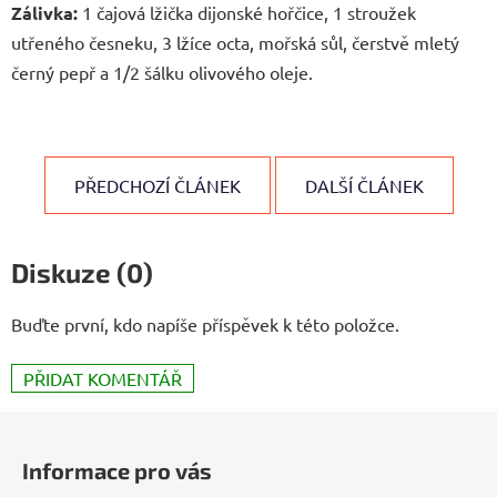
Zálivka:
1 čajová lžička dijonské hořčice, 1 stroužek
utřeného česneku, 3 lžíce octa, mořská sůl, čerstvě mletý
černý pepř a 1/2 šálku olivového oleje.
PŘEDCHOZÍ ČLÁNEK
DALŠÍ ČLÁNEK
Diskuze (0)
Buďte první, kdo napíše příspěvek k této položce.
PŘIDAT KOMENTÁŘ
Z
á
Informace pro vás
p