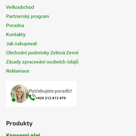
a
Velkoobchod
t
Partnerský program
í
Poradna
Kontakty
Jak nakupovat
Obchodní podmínky Zelená Země
Zásady zpracování osobních údajů
Reklamace
Potřebujete poradit?
+420 212 812 670
Produkty
Konopný olej