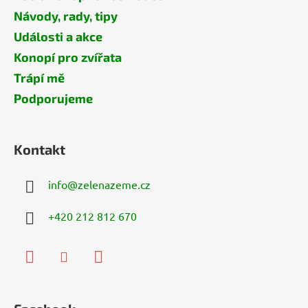
Návody, rady, tipy
Události a akce
Konopí pro zvířata
Trápí mě
Podporujeme
Kontakt
info
@
zelenazeme.cz
+420 212 812 670