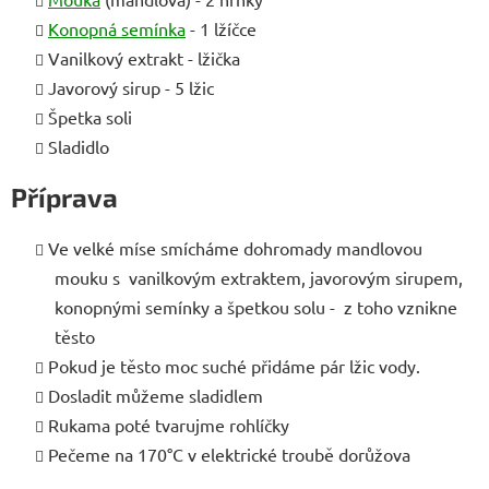
Konopná semínka
- 1 lžíčce
Vanilkový extrakt - lžička
Javorový sirup - 5 lžic
Špetka soli
Sladidlo
Příprava
Ve velké míse smícháme dohromady mandlovou
mouku s vanilkovým extraktem, javorovým sirupem,
konopnými semínky a špetkou solu - z toho vznikne
těsto
Pokud je těsto moc suché přidáme pár lžic vody.
Dosladit můžeme sladidlem
Rukama poté tvarujme rohlíčky
Pečeme na 170°C v elektrické troubě dorůžova