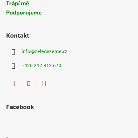
Trápí mě
Podporujeme
Kontakt
info
@
zelenazeme.cz
+420 212 812 670
Facebook