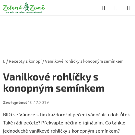
Přejít
Hledat
NÁKU
na
KOŠÍK
obsah
Domů
/
Recepty z konopí
/
Vanilkové rohlíčky s konopným semínkem
Vanilkové rohlíčky s
konopným semínkem
10.12.2019
Blíží se Vánoce s tím každoroční pečení vánočních dobrůtek.
Také rádi pečete? Překvapte něčím originálním. Co tahkle
jednoduché vanilkové rohlíčky s konopným semínkem?