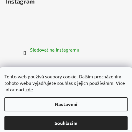
Instagram
Sledovat na Instagramu
Tento web používá soubory cookie. Dalším procházením
tohoto webu vyjadřujete souhlas s jejich používáním. Více
informací
zde
.
Nastavení
Vytvořil Shoptet Premium
Copyright 2026
Zelená Země
. Všechna práva vyhrazena.
Souhlasím
Upravit nastavení cookies