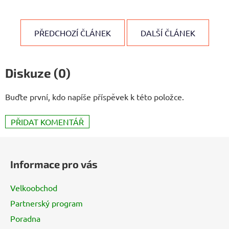
PŘEDCHOZÍ ČLÁNEK
DALŠÍ ČLÁNEK
Diskuze (0)
Buďte první, kdo napíše příspěvek k této položce.
PŘIDAT KOMENTÁŘ
Z
á
Informace pro vás
p
a
Velkoobchod
t
Partnerský program
í
Poradna