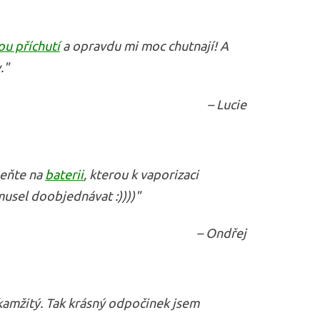
u příchutí
a opravdu mi moc chutnají! A
."
– Lucie
meňte na
baterii
, kterou k vaporizaci
musel doobjednávat :))))"
– Ondřej
kamžitý. Tak krásný odpočinek jsem