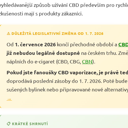
vyhledávanější způsob užívání CBD především pro rychlos
zkušenosti mají s produkty zákazníci.
⚠️ DŮLEŽITÁ LEGISLATIVNÍ ZMĚNA OD 1. 7. 2026
1. července 2026
CBD
Od
končí přechodné období a
již nebudou legálně dostupné
na českém trhu. Změ
náplních do e-cigaret (CBD, CBG,
CBN
).
Pokud jste fanoušky CBD vaporizace, je právě teď 
doprodává poslední zásoby do 1. 7. 2026. Poté bud
sušených bylinek nebo připravované nové alternativ
→
📋 KRÁTKÉ SHRNUTÍ