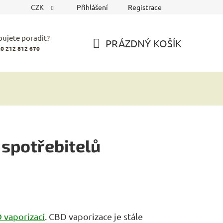
CZK
Přihlášení
Registrace
bujete poradit?
PRÁZDNÝ KOŠÍK
0 212 812 670
NÁKUPNÍ
KOŠÍK
 spotřebitelů
 vaporizací
. CBD vaporizace je stále