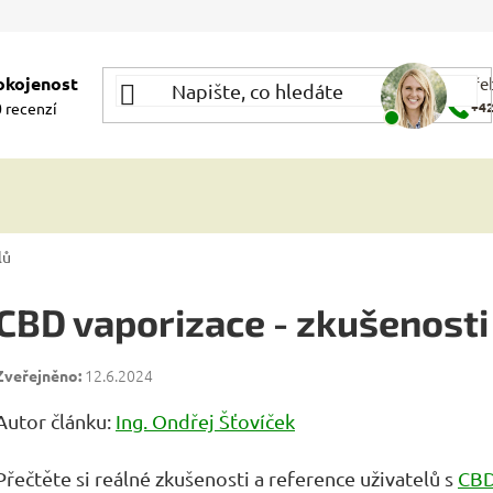
okojenost
Potře
 recenzí
+42
lů
CBD vaporizace - zkušenosti
12.6.2024
Autor článku:
Ing. Ondřej Šťovíček
Přečtěte si reálné zkušenosti a reference uživatelů s
CBD