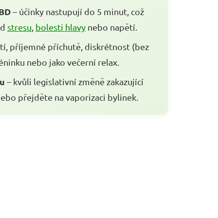
CBD
– účinky nastupují do 5 minut, což
od
stresu
,
bolesti hlavy
nebo napětí.
í, příjemné příchutě, diskrétnost (bez
tréninku nebo jako večerní relax.
hu
– kvůli legislativní změně zakazující
nebo přejděte na vaporizaci bylinek.