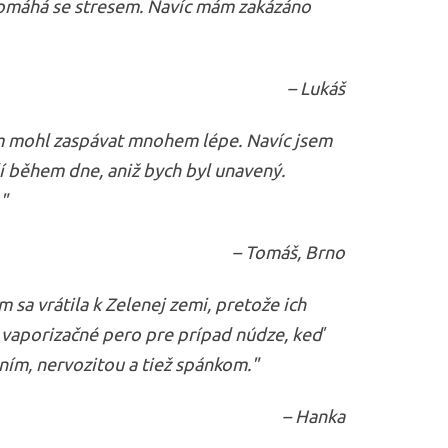
o pomáhá se stresem. Navíc mám zakázáno
– Lukáš
sem mohl zaspávat mnohem lépe. Navíc jsem
ší během dne, aniž bych byl unavený.
"
– Tomáš, Brno
 sa vrátila k Zelenej zemi, pretože ich
vaporizačné pero pre prípad núdze, keď
ním, nervozitou a tiež spánkom."
– Hanka