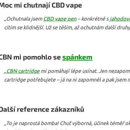
Moc mi chutnají CBD vape
„Ochutnala jsem
CBD vape pen
– konkrétně s
jahodovo
cítím se klidnější. Už se těším, až ochutnám další druhy
CBN mi pomohlo se
spánkem
„
CBN cartridge
mi pomáhají lépe usínat. Jen nezapo
cartridge potřebujete – já na ni zapomněl a pak jsem 
Další reference zákazníků
„To je naprostá bomba! Chuť výborná, účinek téměř o