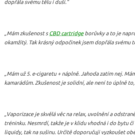
dopřála svému tělu i duši."
„Mám zkušenost s
CBD cartridge
borůvky a to je napr
okamžitý. Tak krásný odpočinek jsem dopřála svému těl
„Mám už 5. e-cigaretu + náplně. Jahoda zatím nej. Mám i
kamarádům. Zkušenost je solidní, ale není to úplně to,
„Vaporizace je skvělá věc na relax, uvolnění a odstraně
tréninku. Nesmrdí, takže je v klidu vhodná i do bytu či
liquidy, tak na sušinu. Určitě doporučuji vyzkoušet obě 