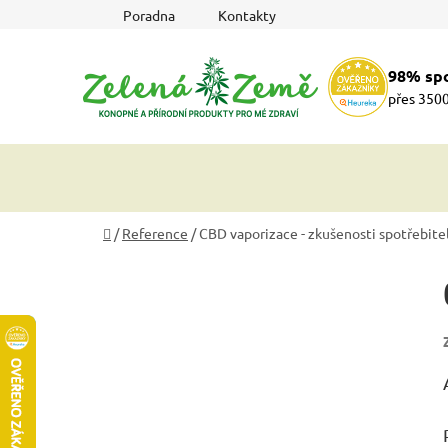
Přejít
Poradna
Kontakty
na
obsah
98% sp
přes 3500
Domů
/
Reference
/
CBD vaporizace - zkušenosti spotřebite
P
o
s
t
r
a
n
n