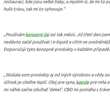
restauraci, kde jsou velké tlaky, a myslím si, že mi t
hulit trávu, tak mi to vyhovuje."
„Používám
konopný čaj
asi tak měsíc. Již třetí den j
nedávno začal používat i e-liquid a cítím se uvolněněj
Doporučuji tyto konopné produkty v každém případě.
„Skúšala som produkty aj od iných výrobcov a vždy som
účinok je citeľne lepší. Olej pre syna,
kapsle
pre mňa a 
mi náhle začne zdvíhať 'dekel'. CBD mi pomáha s tráve