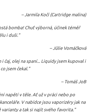
– Jarmila Kočí (Cartridge malina)
ostá bomba! Chuť výborná, účinek téměř
u i duši."
– Jůlie Vomáčková
 čaj, olej na spaní... Liquidy jsem kupoval i
 co jsem čekal."
– Tomáš JoB
ní napětí v těle. Ať už v práci nebo po
 kanceláře. V nabídce jsou vaporizéry jak na
varianty a tak si najít svého favorita."