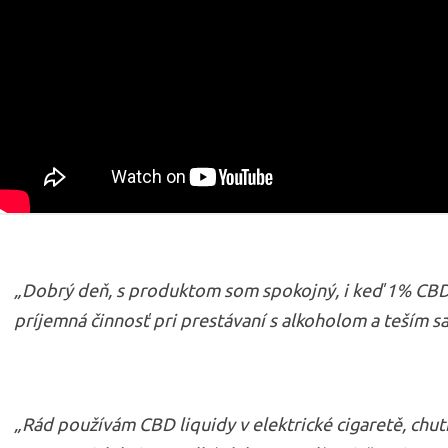
„Dobrý deň, s produktom som spokojný, i keď 1% CBD li
príjemná činnosť pri prestávaní s alkoholom a teším sa 
„Rád používám CBD liquidy v elektrické cigaretě, chut