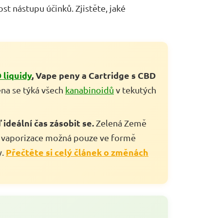
t nástupu účinků. Zjistěte, jaké
 liquidy
, Vape peny a Cartridge s CBD
na se týká všech
kanabinoidů
v tekutých
ideální čas zásobit se.
Zelená Země
e vaporizace možná pouze ve formě
Přečtěte si celý článek o změnách
y.