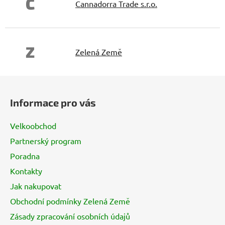
C
Cannadorra Trade s.r.o.
Z
Zelená Země
Z
á
Informace pro vás
p
a
Velkoobchod
t
Partnerský program
í
Poradna
Kontakty
Jak nakupovat
Obchodní podmínky Zelená Země
Zásady zpracování osobních údajů