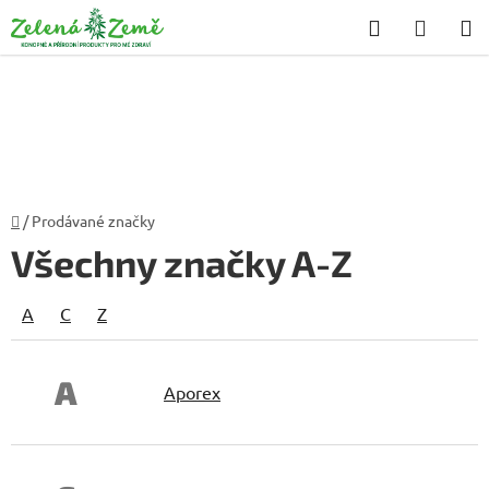
Přejít
Hledat
NÁKU
na
KOŠÍK
obsah
Domů
/
Prodávané značky
Všechny značky A-Z
A
C
Z
A
Aporex