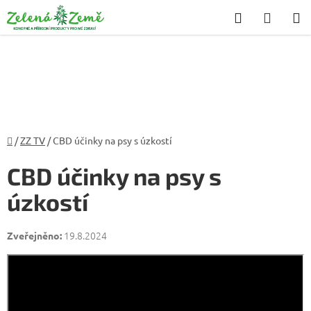
Přejít
Hledat
NÁKU
na
KOŠÍK
obsah
Domů
/
ZZ TV
/
CBD účinky na psy s úzkostí
CBD účinky na psy s
úzkostí
19.8.2024