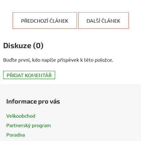
PŘEDCHOZÍ ČLÁNEK
DALŠÍ ČLÁNEK
Diskuze (0)
Buďte první, kdo napíše příspěvek k této položce.
PŘIDAT KOMENTÁŘ
Z
á
Informace pro vás
p
a
Velkoobchod
t
Partnerský program
í
Poradna