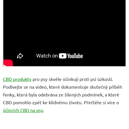
CBD produkty
pro psy skvěle účinkují proti psí úzkosti.
Podívejte se na video, které dokumentuje skutečný příběh
fenky, která byla odebrána ze šílených podmínek, a které
CBD pomohlo zpět ke klidnému životu. Přečtěte si více o
účincích CBD na psy
.