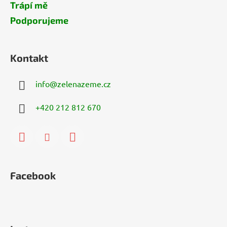
Trápí mě
Podporujeme
Kontakt
info
@
zelenazeme.cz
+420 212 812 670
Facebook