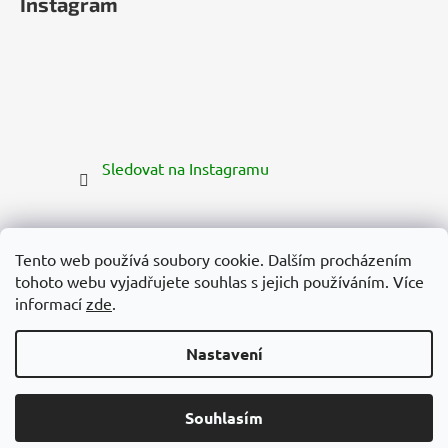
Instagram
Sledovat na Instagramu
Tento web používá soubory cookie. Dalším procházením
tohoto webu vyjadřujete souhlas s jejich používáním. Více
informací
zde
.
Nastavení
Vytvořil Shoptet Premium
Copyright 2026
Zelená Země
. Všechna práva vyhrazena.
Souhlasím
Upravit nastavení cookies