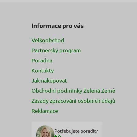
Z
á
Informace pro vás
p
a
Velkoobchod
t
Partnerský program
í
Poradna
Kontakty
Jak nakupovat
Obchodní podmínky Zelená Země
Zásady zpracování osobních údajů
Reklamace
Potřebujete poradit?