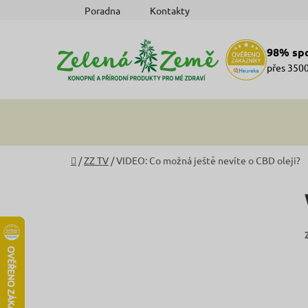
Přejít
Poradna
Kontakty
na
obsah
98% sp
přes 3500
Domů
/
ZZ TV
/
VIDEO: Co možná ještě nevíte o CBD oleji?
P
o
s
t
r
a
n
n