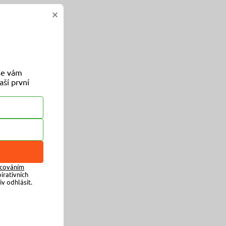
×
 se vám
aší první
.
cováním
irativních
v odhlásit.