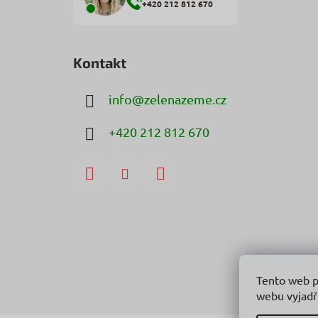
+420 212 812 670
Kontakt
info
@
zelenazeme.cz
+420 212 812 670
Tento web p
webu vyjadř