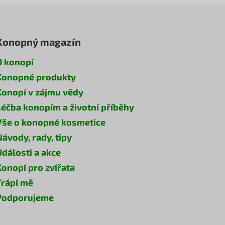
Konopný magazín
O konopí
Konopné produkty
Konopí v zájmu vědy
Léčba konopím a životní příběhy
Vše o konopné kosmetice
Návody, rady, tipy
Události a akce
Konopí pro zvířata
Trápí mě
Podporujeme