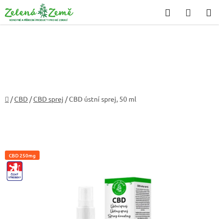
Přejít
Hledat
NÁKU
na
KOŠÍK
obsah
Domů
/
CBD
/
CBD sprej
/
CBD ústní sprej, 50 ml
CBD 250mg
CZ-
VYROBEK