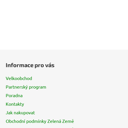
Z
á
Informace pro vás
p
a
Velkoobchod
t
Partnerský program
í
Poradna
Kontakty
Jak nakupovat
Obchodní podmínky Zelená Země