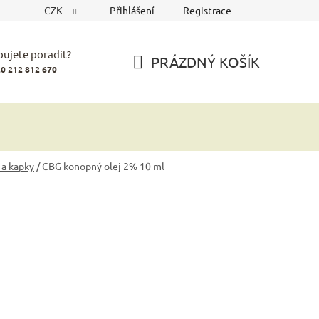
CZK
Přihlášení
Registrace
bujete poradit?
PRÁZDNÝ KOŠÍK
0 212 812 670
NÁKUPNÍ
KOŠÍK
 a kapky
/
CBG konopný olej 2% 10 ml