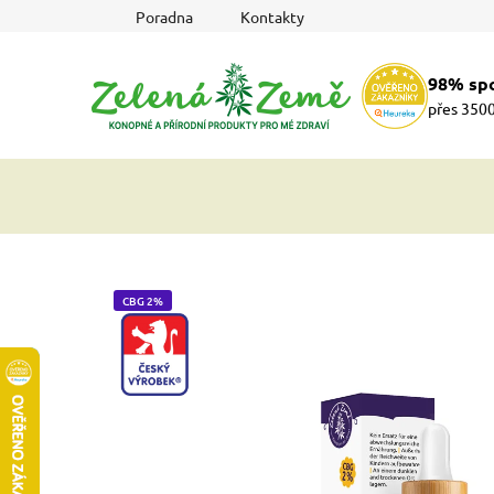
Přejít
Poradna
Kontakty
na
obsah
98% sp
přes 3500
CBG 2%
CZ-VYROBEK