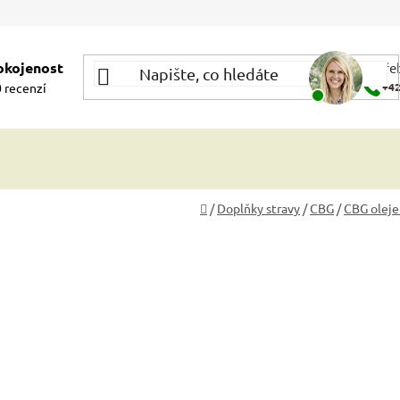
okojenost
Potře
 recenzí
+42
Domů
/
Doplňky stravy
/
CBG
/
CBG oleje